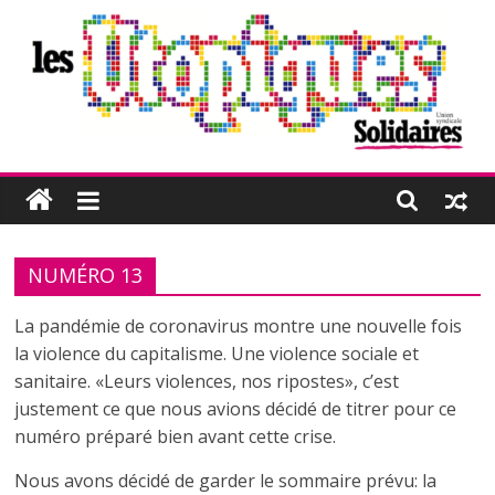
Passer
au
contenu
Les
Utopiques
NUMÉRO 13
Revue
de
La pandémie de coronavirus montre une nouvelle fois
réflexion
la violence du capitalisme. Une violence sociale et
éditée
sanitaire. «Leurs violences, nos ripostes», c’est
par
justement ce que nous avions décidé de titrer pour ce
l'Union
numéro préparé bien avant cette crise.
syndicale
Solidaires
Nous avons décidé de garder le sommaire prévu: la