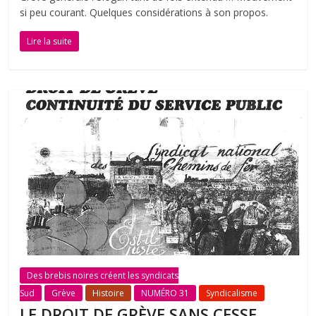
si peu courant. Quelques considérations à son propos.
Lire la suite
Des brebis noires créent les syndicats
Sud
Grève
Histoire
NUMÉRO 31
Syndicalisme
LE DROIT DE GRÈVE SANS CESSE