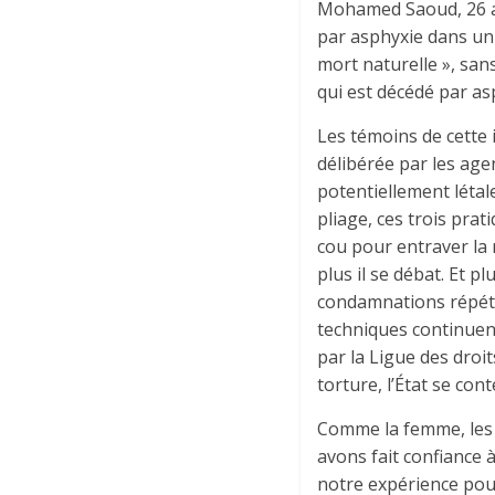
Mohamed Saoud, 26 ans
par asphyxie dans un v
mort naturelle », san
qui est décédé par as
Les témoins de cette 
délibérée par les age
potentiellement létale
pliage, ces trois pra
cou pour entraver la 
plus il se débat. Et p
condamnations répété
techniques continuent
par la Ligue des droi
torture, l’État se cont
Comme la femme, les e
avons fait confiance à
notre expérience pour 