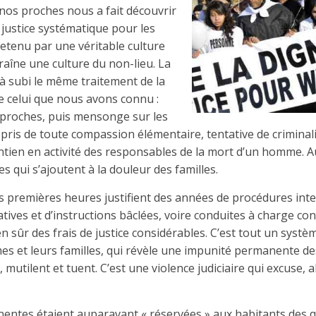
 nos proches nous a fait découvrir
e justice systématique pour les
retenu par une véritable culture
aîne une culture du non-lieu. La
jà subi le même traitement de la
e celui que nous avons connu :
proches, puis mensonge sur les
pris de toute compassion élémentaire, tentative de criminali
tien en activité des responsables de la mort d’un homme. A
es qui s’ajoutent à la douleur des familles.
s premières heures justifient des années de procédures int
ives et d’instructions bâclées, voire conduites à charge cont
en sûr des frais de justice considérables. C’est tout un syst
mes et leurs familles, qui révèle une impunité permanente 
, mutilent et tuent. C’est une violence judiciaire qui excuse,
entes étaient auparavant « réservées » aux habitants des q