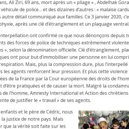
, Ali Ziri, 69 ans, mort après un « pliage » , Abdelhak Gora
éhicule de police… et des dizaines d’autres : « malaise cardia
s autre détail communiqué aux familles. Ce 3 janvier 2020, c’
phyxie, après une clé d’étranglement et un plaquage ventral
interpellation ont confirmé ce que nous dénonçons depuis touj
nts des forces de police de techniques extrêmement violente
s », selon la dénomination officielle. Clé d’étranglement, pl
tiques ont pour but d’immobiliser une personne en lui compri
respiration. Mais, plus la compression dure, plus l’interpel
lus les agents renforcent leur pression. Et plus cette violence
es de la France par la Cour européenne des droits de l’hom
 d’être pratiquées et de causer la mort. Malgré la condamn
ts de l’homme, Amnesty International et Action des chrétiens 
ente de justifier le « travail » de ses agents.
nfants et le père de Cédric, nous
 la justice de notre pays. Mais
que la vérité soit faite sur les