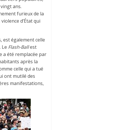
vingt ans.
înement furieux de la
iolence d’État qui
, est également celle
. Le
Flash-Ball
est
me a été remplacée par
 habitants après la
omme celle qui a tué
ui ont mutilé des
ères manifestations,