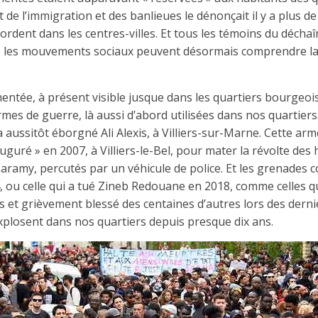
 l’immigration et des banlieues le dénonçait il y a plus de 
bordent dans les centres-villes. Et tous les témoins du décha
e les mouvements sociaux peuvent désormais comprendre la v
entée, à présent visible jusque dans les quartiers bourgeois
mes de guerre, là aussi d’abord utilisées dans nos quartiers
 a aussitôt éborgné Ali Alexis, à Villiers-sur-Marne. Cette ar
auguré » en 2007, à Villiers-le-Bel, pour mater la révolte des
ramy, percutés par un véhicule de police. Et les grenades c
, ou celle qui a tué Zineb Redouane en 2018, comme celles q
 et grièvement blessé des centaines d’autres lors des derni
xplosent dans nos quartiers depuis presque dix ans.