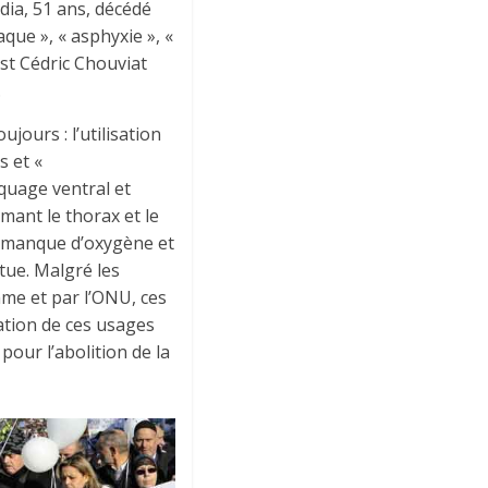
dia, 51 ans, décédé
que », « asphyxie », «
est Cédric Chouviat
.
ours : l’utilisation
s et «
aquage ventral et
mant le thorax et le
lé manque d’oxygène et
 tue. Malgré les
me et par l’ONU, ces
ation de ces usages
pour l’abolition de la