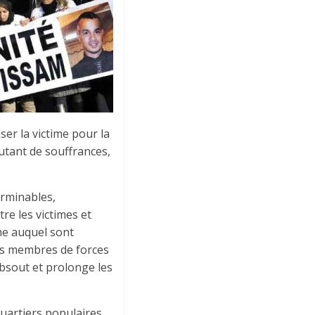
ser la victime pour la
utant de souffrances,
erminables,
re les victimes et
ème auquel sont
des membres de forces
 absout et prolonge les
uartiers populaires,