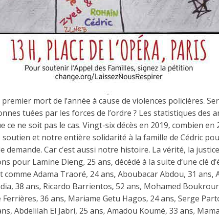
 premier mort de l’année à cause de violences policières. Sera-
onnes tuées par les forces de l’ordre ? Les statistiques des
e ce ne soit pas le cas. Vingt-six décès en 2019, combien en
outien et notre entière solidarité à la famille de Cédric pou
lle demande. Car c’est aussi notre histoire. La vérité, la justice
s pour Lamine Dieng, 25 ans, décédé à la suite d’une clé d’
ut comme Adama Traoré, 24 ans, Aboubacar Abdou, 31 ans, A
dia, 38 ans, Ricardo Barrientos, 52 ans, Mohamed Boukrour
e Ferrières, 36 ans, Mariame Getu Hagos, 24 ans, Serge Part
ans, Abdelilah El Jabri, 25 ans, Amadou Koumé, 33 ans, Mam