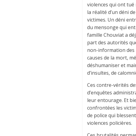
violences qui ont tué
la réalité d’un déni d
victimes. Un déni ent
du mensonge qui entr
famille Chouviat a dé
part des autorités qu
non-information des 
causes de la mort, mé
déshumaniser et main
d’insultes, de calomni
Ces contre-vérités de
d’enquêtes administrat
leur entourage. Et bi
confrontées les victi
de police qui blessent
violences policières.
Ces brutalités perman