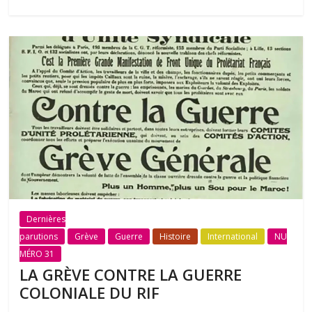
Dernières
parutions
Grève
Guerre
Histoire
International
NU
MÉRO 31
LA GRÈVE CONTRE LA GUERRE
COLONIALE DU RIF