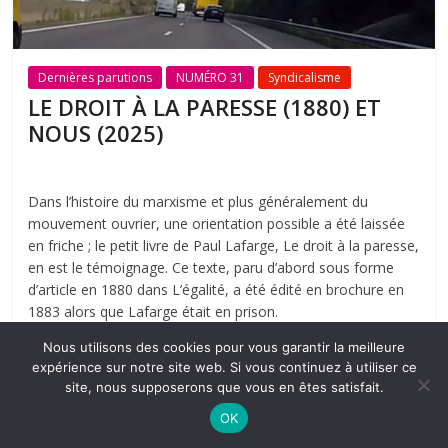
Dernières parutions
NUMÉRO 31
Syndicalisme
LE DROIT À LA PARESSE (1880) ET
NOUS (2025)
Dans l’histoire du marxisme et plus généralement du
mouvement ouvrier, une orientation possible a été laissée
en friche ; le petit livre de Paul Lafarge, Le droit à la paresse,
en est le témoignage. Ce texte, paru d’abord sous forme
d’article en 1880 dans L’égalité, a été édité en brochure en
1883 alors que Lafarge était en prison.
Nous utilisons des cookies pour vous garantir la meilleure
Lire la suite
expérience sur notre site web. Si vous continuez à utiliser ce
site, nous supposerons que vous en êtes satisfait.
OK