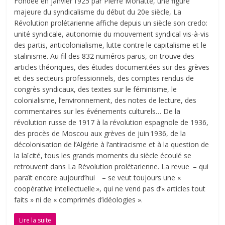
Fondée en janvier 1925 par Pierre Monatte, une figure
majeure du syndicalisme du début du 20e siècle, La
Révolution prolétarienne affiche depuis un siècle son credo:
unité syndicale, autonomie du mouvement syndical vis-à-vis
des partis, anticolonialisme, lutte contre le capitalisme et le
stalinisme. Au fil des 832 numéros parus, on trouve des
articles théoriques, des études documentées sur des grèves
et des secteurs professionnels, des comptes rendus de
congrès syndicaux, des textes sur le féminisme, le
colonialisme, l’environnement, des notes de lecture, des
commentaires sur les événements culturels… De la
révolution russe de 1917 à la révolution espagnole de 1936,
des procès de Moscou aux grèves de juin 1936, de la
décolonisation de l’Algérie à l’antiracisme et à la question de
la laïcité, tous les grands moments du siècle écoulé se
retrouvent dans La Révolution prolétarienne. La revue – qui
paraît encore aujourd’hui – se veut toujours une «
coopérative intellectuelle », qui ne vend pas d’« articles tout
faits » ni de « comprimés d’idéologies ».
Lire la suite