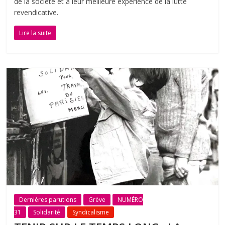
de la société et à leur meilleure expérience de la lutte
revendicative.
Lire la suite
Dernières parutions
Grève
NUMÉRO
31
Solidarité
Syndicalisme