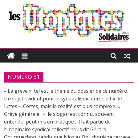
Passer
au
contenu
Les
Utopiques
NUMÉRO 31
Revue
de
« La grève », tel est le thème du dossier de ce numéro.
réflexion
Un sujet évident pour le syndicalisme qui se dit « de
éditée
luttes ». Certes, mais la réalité est plus complexe. «
par
Grève générale ! », le slogan est connu, souvent
l'Union
entendu, peut mis en pratique ; il fait partie de
syndicale
l’imaginaire syndical collectif nous dit Gérard
Solidaires
Gourguechon, tandis que Nicolas Bouchouicha retrace