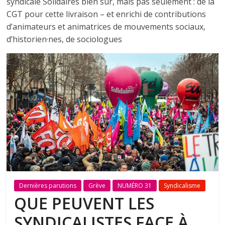
syndicale Solidaires bien sûr, mais pas seulement : de la
CGT pour cette livraison – et enrichi de contributions
d’animateurs et animatrices de mouvements sociaux,
d’historien·nes, de sociologues
Dernières parutions
Grève
NUMÉRO 31
Syndicalisme
QUE PEUVENT LES
SYNDICALISTES FACE À