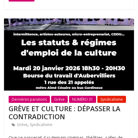
Dernières parutions
Grève
NUMÉRO 31
Syndicalisme
GRÈVE ET CULTURE : DÉPASSER LA
CONTRADICTION
,
Grève
Syndicalisme
Que se passerait-il si demain cinémas, théâtres, salles de