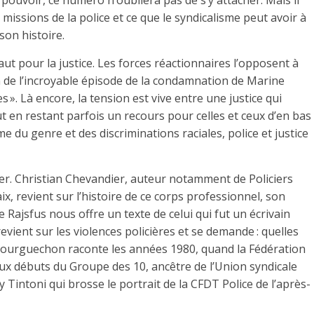
 pouvoir, ce numéro n’oubliera pas de s’y attacher. Mais il
missions de la police et ce que le syndicalisme peut avoir à
son histoire.
ut pour la justice. Les forces réactionnaires l’opposent à
sion de l’incroyable épisode de la condamnation de Marine
 ». Là encore, la tension est vive entre une justice qui
out en restant parfois un recours pour celles et ceux d’en bas
 du genre et des discriminations raciales, police et justice
cier. Christian Chevandier, auteur notamment de Policiers
aix, revient sur l’histoire de ce corps professionnel, son
e Rajsfus nous offre un texte de celui qui fut un écrivain
revient sur les violences policières et se demande : quelles
 Gourguechon raconte les années 1980, quand la Fédération
aux débuts du Groupe des 10, ancêtre de l’Union syndicale
y Tintoni qui brosse le portrait de la CFDT Police de l’après-