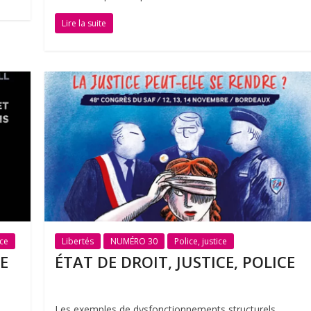
Lire la suite
ice
Libertés
NUMÉRO 30
Police, justice
CE
ÉTAT DE DROIT, JUSTICE, POLICE
Les exemples de dysfonctionnements structurels