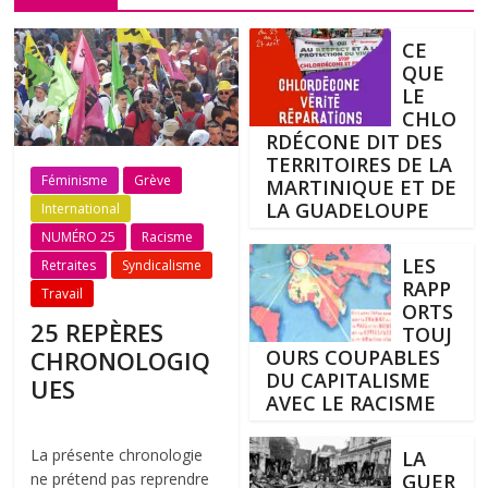
CE
QUE
LE
CHLO
RDÉCONE DIT DES
TERRITOIRES DE LA
Féminisme
Grève
MARTINIQUE ET DE
LA GUADELOUPE
International
NUMÉRO 25
Racisme
LES
Retraites
Syndicalisme
RAPP
Travail
ORTS
25 REPÈRES
TOUJ
CHRONOLOGIQ
OURS COUPABLES
DU CAPITALISME
UES
AVEC LE RACISME
La présente chronologie
LA
ne prétend pas reprendre
GUER