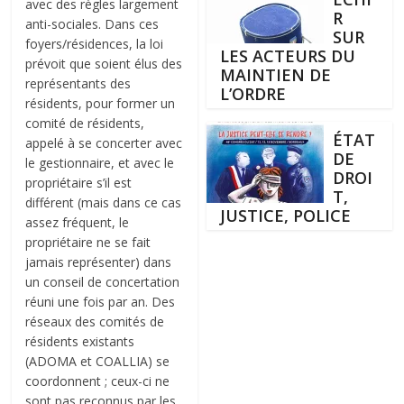
avec des règles largement
R
anti-sociales. Dans ces
SUR
foyers/résidences, la loi
LES ACTEURS DU
prévoit que soient élus des
MAINTIEN DE
représentants des
L’ORDRE
résidents, pour former un
comité de résidents,
ÉTAT
appelé à se concerter avec
DE
le gestionnaire, et avec le
DROI
propriétaire s’il est
T,
différent (mais dans ce cas
JUSTICE, POLICE
assez fréquent, le
propriétaire ne se fait
jamais représenter) dans
un conseil de concertation
réuni une fois par an. Des
réseaux des comités de
résidents existants
(ADOMA et COALLIA) se
coordonnent ; ceux-ci ne
sont pas reconnus par les