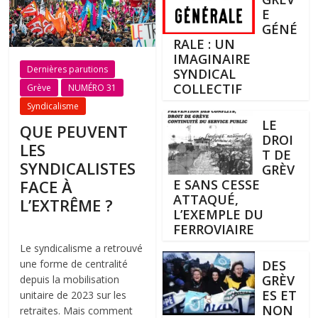
E
GÉNÉ
RALE : UN
IMAGINAIRE
Dernières parutions
SYNDICAL
COLLECTIF
Grève
NUMÉRO 31
Syndicalisme
LE
QUE PEUVENT
DROI
LES
T DE
SYNDICALISTES
GRÈV
FACE À
E SANS CESSE
ATTAQUÉ,
L’EXTRÊME ?
L’EXEMPLE DU
FERROVIAIRE
Le syndicalisme a retrouvé
une forme de centralité
DES
GRÈV
depuis la mobilisation
ES ET
unitaire de 2023 sur les
NON
retraites. Mais comment