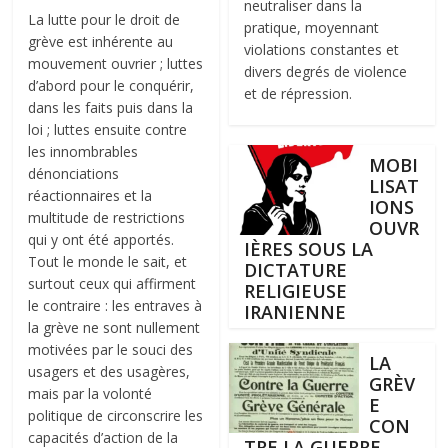
neutraliser dans la
La lutte pour le droit de
pratique, moyennant
grève est inhérente au
violations constantes et
mouvement ouvrier ; luttes
divers degrés de violence
d’abord pour le conquérir,
et de répression.
dans les faits puis dans la
loi ; luttes ensuite contre
les innombrables
MOBI
dénonciations
LISAT
réactionnaires et la
IONS
multitude de restrictions
OUVR
qui y ont été apportés.
IÈRES SOUS LA
Tout le monde le sait, et
DICTATURE
surtout ceux qui affirment
RELIGIEUSE
le contraire : les entraves à
IRANIENNE
la grève ne sont nullement
motivées par le souci des
LA
usagers et des usagères,
GRÈV
mais par la volonté
E
politique de circonscrire les
CON
capacités d’action de la
TRE LA GUERRE