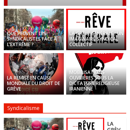
QUE PEUVENT LES
LA GRÈVE GÉNÉRALE : UN
SYNDICALISTES FACE À
IMAGINAIRE SYNDICAL
L’EXTRÊME ?
COLLECTIF
MOBILISATIONS
LA REMISE EN CAUSE
OUVRIÈRES SOUS LA
MONDIALE DU DROIT DE
DICTATURE RELIGIEUSE
GRÈVE
IRANIENNE
Syndicalisme
LA
GRÈV