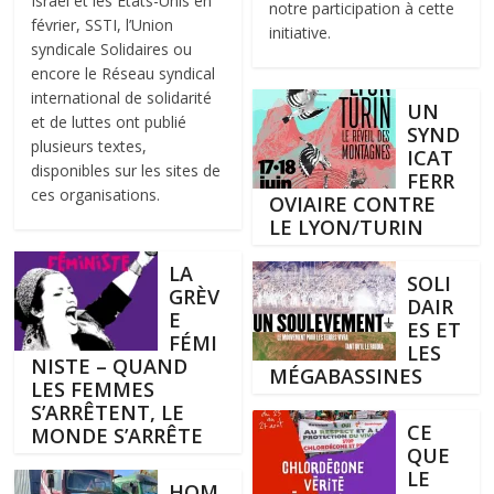
Israël et les Etats-Unis en
notre participation à cette
février, SSTI, l’Union
initiative.
syndicale Solidaires ou
encore le Réseau syndical
international de solidarité
UN
et de luttes ont publié
SYND
plusieurs textes,
ICAT
disponibles sur les sites de
FERR
ces organisations.
OVIAIRE CONTRE
LE LYON/TURIN
LA
SOLI
GRÈV
DAIR
E
ES ET
FÉMI
LES
NISTE – QUAND
MÉGABASSINES
LES FEMMES
S’ARRÊTENT, LE
CE
MONDE S’ARRÊTE
QUE
LE
HOM