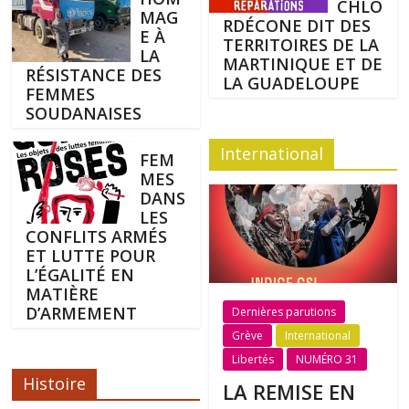
CHLO
MAG
RDÉCONE DIT DES
E À
TERRITOIRES DE LA
LA
MARTINIQUE ET DE
RÉSISTANCE DES
LA GUADELOUPE
FEMMES
SOUDANAISES
International
FEM
MES
DANS
LES
CONFLITS ARMÉS
ET LUTTE POUR
L’ÉGALITÉ EN
MATIÈRE
D’ARMEMENT
Dernières parutions
Grève
International
Libertés
NUMÉRO 31
Histoire
LA REMISE EN