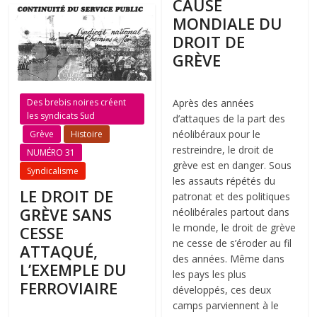
CAUSE
MONDIALE DU
DROIT DE
GRÈVE
Des brebis noires créent
Après des années
les syndicats Sud
d’attaques de la part des
néolibéraux pour le
Grève
Histoire
restreindre, le droit de
NUMÉRO 31
grève est en danger. Sous
Syndicalisme
les assauts répétés du
LE DROIT DE
patronat et des politiques
GRÈVE SANS
néolibérales partout dans
le monde, le droit de grève
CESSE
ne cesse de s’éroder au fil
ATTAQUÉ,
des années. Même dans
L’EXEMPLE DU
les pays les plus
FERROVIAIRE
développés, ces deux
camps parviennent à le