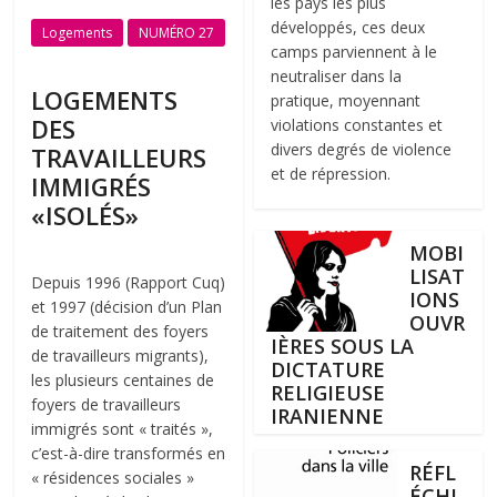
les pays les plus
développés, ces deux
Logements
NUMÉRO 27
camps parviennent à le
neutraliser dans la
LOGEMENTS
pratique, moyennant
DES
violations constantes et
divers degrés de violence
TRAVAILLEURS
et de répression.
IMMIGRÉS
«ISOLÉS»
MOBI
LISAT
Depuis 1996 (Rapport Cuq)
IONS
et 1997 (décision d’un Plan
OUVR
de traitement des foyers
IÈRES SOUS LA
de travailleurs migrants),
DICTATURE
les plusieurs centaines de
RELIGIEUSE
foyers de travailleurs
IRANIENNE
immigrés sont « traités »,
c’est-à-dire transformés en
RÉFL
« résidences sociales »
ÉCHI