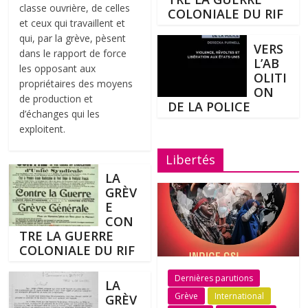
classe ouvrière, de celles
COLONIALE DU RIF
et ceux qui travaillent et
qui, par la grève, pèsent
VERS
dans le rapport de force
L’AB
les opposant aux
OLITI
propriétaires des moyens
ON
de production et
DE LA POLICE
d’échanges qui les
exploitent.
Libertés
LA
GRÈV
E
CON
TRE LA GUERRE
COLONIALE DU RIF
Dernières parutions
LA
Grève
International
GRÈV