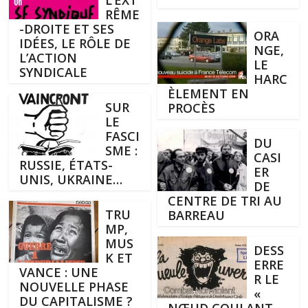
RÊME
-DROITE ET SES
ORA
IDÉES, LE RÔLE DE
NGE,
L’ACTION
LE
SYNDICALE
HARC
ÈLEMENT EN
SUR
PROCÈS
LE
FASCI
DU
SME :
CASI
RUSSIE, ÉTATS-
ER
UNIS, UKRAINE…
DE
CENTRE DE TRI AU
TRU
BARREAU
MP,
MUS
DESS
K ET
ERRE
VANCE : UNE
R LE
NOUVELLE PHASE
«
DU CAPITALISME ?
NŒUD COULANT