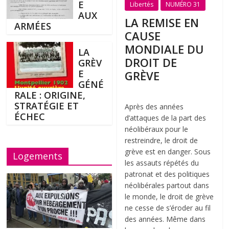
E
Libertés
NUMÉRO 31
AUX
LA REMISE EN
ARMÉES
CAUSE
MONDIALE DU
LA
DROIT DE
GRÈV
E
GRÈVE
GÉNÉ
RALE : ORIGINE,
STRATÉGIE ET
Après des années
ÉCHEC
d’attaques de la part des
néolibéraux pour le
restreindre, le droit de
grève est en danger. Sous
Logements
les assauts répétés du
patronat et des politiques
néolibérales partout dans
le monde, le droit de grève
ne cesse de s’éroder au fil
des années. Même dans