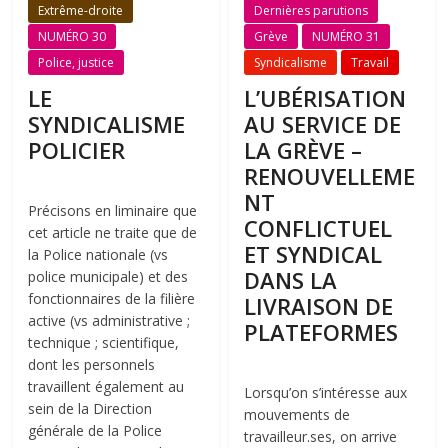
Extrême-droite
Dernières parutions
NUMÉRO 30
Grève
NUMÉRO 31
Police, justice
Syndicalisme
Travail
LE
L’UBÉRISATION
SYNDICALISME
AU SERVICE DE
POLICIER
LA GRÈVE –
RENOUVELLEME
NT
Précisons en liminaire que
CONFLICTUEL
cet article ne traite que de
ET SYNDICAL
la Police nationale (vs
DANS LA
police municipale) et des
fonctionnaires de la filière
LIVRAISON DE
active (vs administrative ;
PLATEFORMES
technique ; scientifique,
dont les personnels
travaillent également au
Lorsqu’on s’intéresse aux
sein de la Direction
mouvements de
générale de la Police
travailleur.ses, on arrive