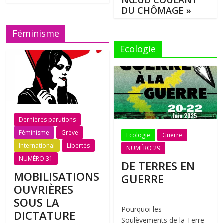
DU CHÔMAGE »
Féminisme
Ecologie
Dernières parutions
Féminisme
Grève
Ecologie
Guerre
International
Libertés
NUMÉRO 29
NUMÉRO 31
DE TERRES EN
MOBILISATIONS
GUERRE
OUVRIÈRES
SOUS LA
Pourquoi les
DICTATURE
Soulèvements de la Terre