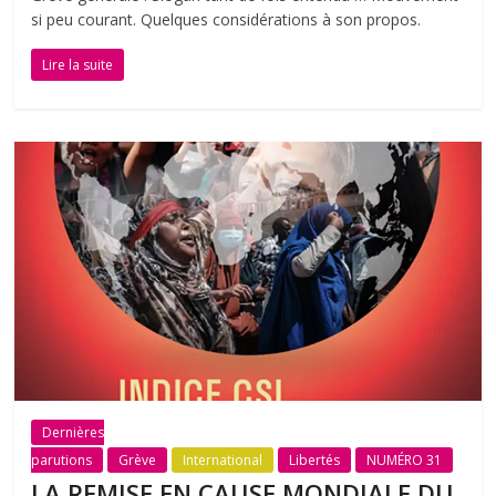
si peu courant. Quelques considérations à son propos.
Lire la suite
Dernières
parutions
Grève
International
Libertés
NUMÉRO 31
LA REMISE EN CAUSE MONDIALE DU