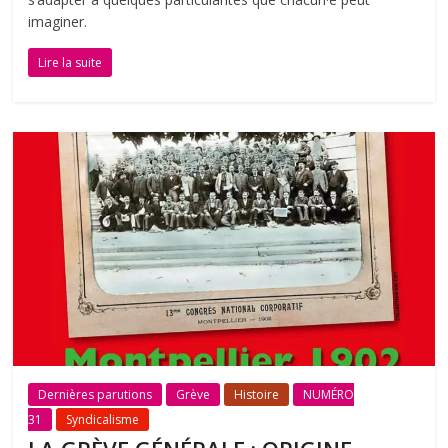
imaginer.
Lire la suite
Dernières parutions
Grève
Histoire
NUMÉRO
31
Syndicalisme