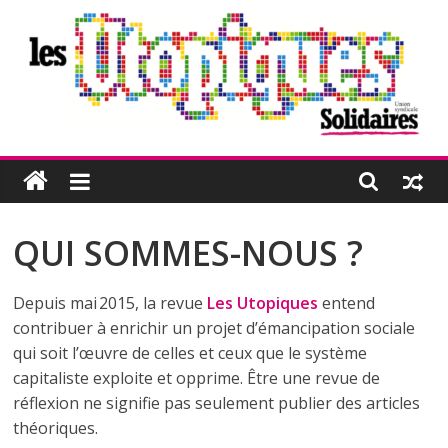
Passer
au
contenu
Les
Utopiques
QUI SOMMES-NOUS ?
Revue
de
Depuis mai 2015, la revue
Les Utopiques
entend
réflexion
contribuer à enrichir un projet d’émancipation sociale
éditée
par
qui soit l’œuvre de celles et ceux que le système
l'Union
capitaliste exploite et opprime. Être une revue de
syndicale
réflexion ne signifie pas seulement publier des articles
Solidaires
théoriques.