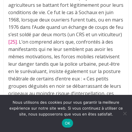
agriculteurs se battant fort légitimement pour leurs
conditions de vie. Ce fut le cas à Sochaux en juin
1968, lorsque deux ouvriers furent tués, ou en mars
1976 dans l’Aude quand un échange de coups de feu
s’est soldé par deux morts (un CRS et un viticulteur)
[25]
. L’on comprend alors que, confrontés à des
manifestants qui ne leur semblent pas avoir les
mêmes motivations, les forces mobiles relativisent
leur danger tandis que la police urbaine, peut-être
en le surévaluant, insiste également sur la posture
théâtrale de certains d’entre eux : « Ces petits
groupes déguisés en noir se débarrassant de leurs
oripeaux au moindre risque d’interpellation, ces
journalistes sans carte de presse ayant inscrit
Nous utilisons des cookies pour vous garantir la meilleure
Press
, en anglais, sur leur casque ou ces
expérience sur notre site web. Si vous continuez à utiliser ce
site, nous supposerons que vous en êtes satisfait.
secouristes sans la moindre qualification se faisant
appeler
Street Medics
, toujours en anglais, alors
OK
que des ambulances de la brigade des sapeurs-