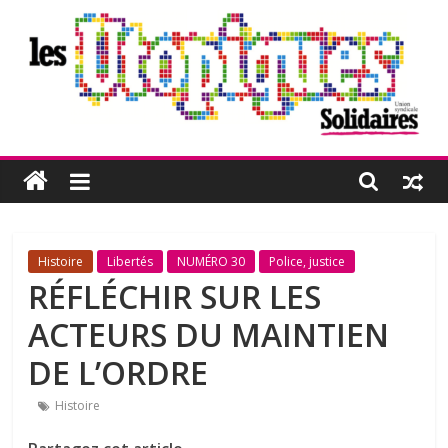
Passer
au
contenu
Les
Utopiques
Revue
Histoire
Libertés
NUMÉRO 30
Police, justice
de
RÉFLÉCHIR SUR LES
réflexion
ACTEURS DU MAINTIEN
éditée
par
DE L’ORDRE
l'Union
syndicale
Histoire
Solidaires