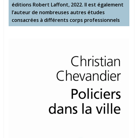
éditions Robert Laffont, 2022. Il est également
l’auteur de nombreuses autres études
consacrées à différents corps professionnels