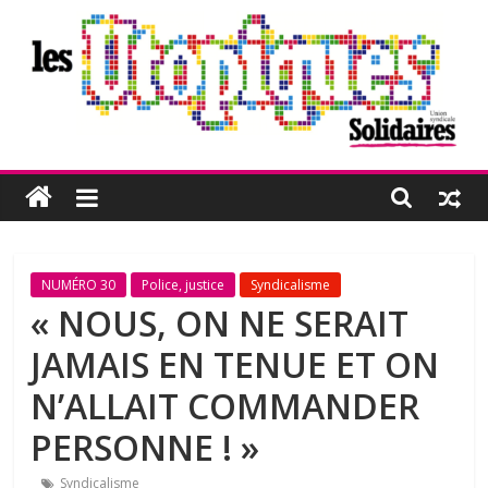
Passer
au
contenu
Les
Utopiques
Revue
NUMÉRO 30
Police, justice
Syndicalisme
de
« NOUS, ON NE SERAIT
réflexion
JAMAIS EN TENUE ET ON
éditée
par
N’ALLAIT COMMANDER
l'Union
PERSONNE ! »
syndicale
Solidaires
Syndicalisme