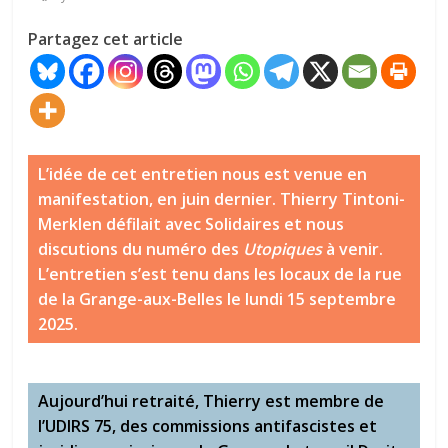
Partagez cet article
L’idée de cet entretien nous est venue en
manifestation, en juin dernier. Thierry Tintoni-
Merklen défilait avec Solidaires et nous
discutions du numéro des
Utopiques
à venir.
L’entretien s’est tenu dans les locaux de la rue
de la Grange-aux-Belles le lundi 15 septembre
2025.
Aujourd’hui retraité, Thierry est membre de
l’UDIRS 75, des commissions antifascistes et