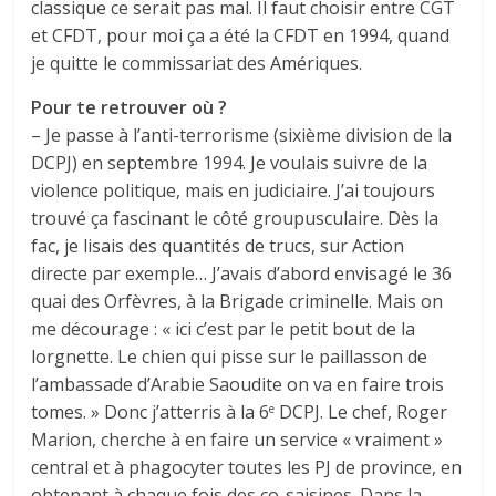
classique ce serait pas mal. Il faut choisir entre CGT
et CFDT, pour moi ça a été la CFDT en 1994, quand
je quitte le commissariat des Amériques.
Pour te retrouver où ?
– Je passe à l’anti-terrorisme (sixième division de la
DCPJ) en septembre 1994. Je voulais suivre de la
violence politique, mais en judiciaire. J’ai toujours
trouvé ça fascinant le côté groupusculaire. Dès la
fac, je lisais des quantités de trucs, sur Action
directe par exemple… J’avais d’abord envisagé le 36
quai des Orfèvres, à la Brigade criminelle. Mais on
me décourage : « ici c’est par le petit bout de la
lorgnette. Le chien qui pisse sur le paillasson de
l’ambassade d’Arabie Saoudite on va en faire trois
tomes. » Donc j’atterris à la 6
DCPJ. Le chef, Roger
e
Marion, cherche à en faire un service « vraiment »
central et à phagocyter toutes les PJ de province, en
obtenant à chaque fois des co-saisines. Dans la