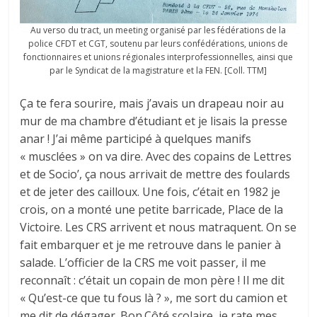
Au verso du tract, un meeting organisé par les fédérations de la
police CFDT et CGT, soutenu par leurs confédérations, unions de
fonctionnaires et unions régionales interprofessionnelles, ainsi que
par le Syndicat de la magistrature et la FEN. [Coll. TTM]
Ça te fera sourire, mais j’avais un drapeau noir au
mur de ma chambre d’étudiant et je lisais la presse
anar ! J’ai même participé à quelques manifs
« musclées » on va dire. Avec des copains de Lettres
et de Socio’, ça nous arrivait de mettre des foulards
et de jeter des cailloux. Une fois, c’était en 1982 je
crois, on a monté une petite barricade, Place de la
Victoire. Les CRS arrivent et nous matraquent. On se
fait embarquer et je me retrouve dans le panier à
salade. L’officier de la CRS me voit passer, il me
reconnaît : c’était un copain de mon père ! Il me dit
« Qu’est-ce que tu fous là ? », me sort du camion et
me dit de dégager. Bon.Côté scolaire, je rate mes