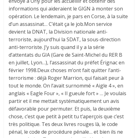
envoyé à Orly pour les accueillir et obtenir des
informations qui aideraient le GIGN à monter son
opération. Le lendemain, je pars en Corse, à la suite
d’un assassinat… C’était ça le job.Mon service
devient la DNAT, la Division nationale anti-
terroriste, aujourd’hui la SDAT, la sous-direction
anti-terroriste. J’y suis quand il y a la série
d’attentats du GIA (Gare de Saint-Michel du RER B
en juillet, Lyon…), l’assassinat du préfet Érignac en
février 1998.Deux choses m’ont fait quitter l’anti-
terrorisme : déjà Roger Marrion, qui faisait peur à
tout le monde. On l’avait surnommé « Aigle 4 », en
anglais « Eagle Four », « Il gueule fort » … Je voulais
partir et il me mettait systématiquement un avis
défavorable pour permuter. Et puis, la deuxième
chose, c’est que petit à petit tu t’aperçois que c’est
très politique. Tes deux livres rouges là, le code
pénal, le code de procédure pénale… et bien ils ne