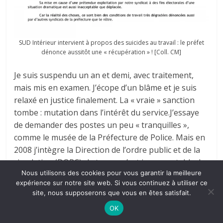
SUD Intérieur intervient à propos des suicides au travail : le préfet
dénonce aussitôt une « récupération » ! [Coll. CM]
Je suis suspendu un an et demi, avec traitement,
mais mis en examen. J’écope d’un blâme et je suis
relaxé en justice finalement. La « vraie » sanction
tombe : mutation dans l’intérêt du service.J’essaye
de demander des postes un peu « tranquilles »,
comme le musée de la Préfecture de Police. Mais en
2008 j’intègre la Direction de l’ordre public et de la
circulation (DOPC) : la tenue m’est insupportable, le
Nous utilisons des cookies pour vous garantir la meilleure
management je ne sais pas et je ne veux pas faire.
expérience sur notre site web. Si vous continuez à utiliser ce
Tout au plus, j’encadre deux manifestations en tant
site, nous supposerons que vous en êtes satisfait.
qu’officier de liaison. Et puis j’arrive à me faire
OK
exempter de voie publique et de port d’arme !