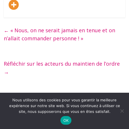
←
« Nous, on ne serait jamais en tenue et on
n’allait commander personne ! »
Réfléchir sur les acteurs du maintien de l’ordre
→
Vous pourrez aussi aimer
Nous utilisons des cookies pour vous garantir la meilleure
expérience sur notre site web. Si vous continuez à utiliser ce
site, nous supposerons que vous en êtes satisfait.
OK