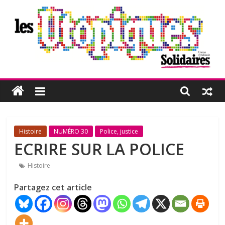
Passer
au
contenu
Les
Utopiques
Revue
Histoire
NUMÉRO 30
Police, justice
de
ECRIRE SUR LA POLICE
réflexion
éditée
Histoire
par
Partagez cet article
l'Union
syndicale
Solidaires