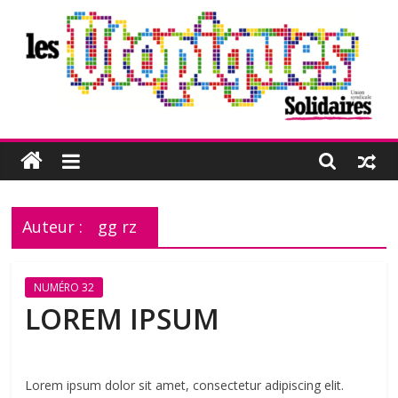
Passer
au
contenu
Les
Utopiques
Auteur :
gg rz
Revue
de
réflexion
NUMÉRO 32
éditée
LOREM IPSUM
par
l'Union
syndicale
Solidaires
Lorem ipsum dolor sit amet, consectetur adipiscing elit.