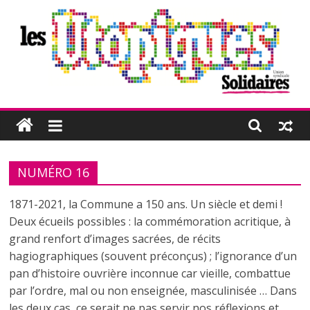
Passer
au
contenu
Les
Utopiques
NUMÉRO 16
Revue
de
1871-2021, la Commune a 150 ans. Un siècle et demi !
réflexion
Deux écueils possibles : la commémoration acritique, à
éditée
grand renfort d’images sacrées, de récits
par
hagiographiques (souvent préconçus) ; l’ignorance d’un
l'Union
pan d’histoire ouvrière inconnue car vieille, combattue
syndicale
par l’ordre, mal ou non enseignée, masculinisée … Dans
Solidaires
les deux cas, ce serait ne pas servir nos réflexions et