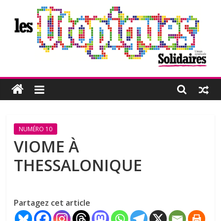
Passer
au
contenu
Les
Utopiques
Revue
NUMÉRO 10
de
VIOME À
réflexion
THESSALONIQUE
éditée
par
l'Union
syndicale
Partagez cet article
Solidaires