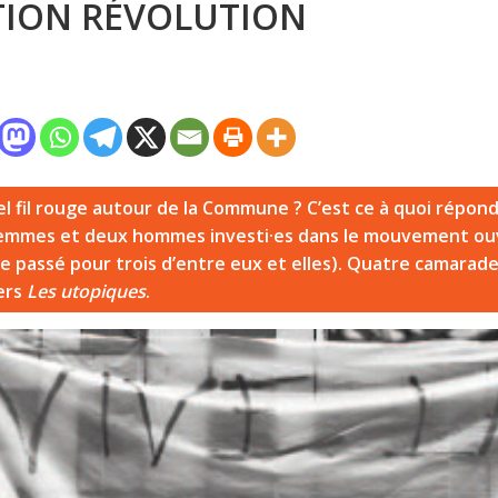
ION RÉVOLUTION
el fil rouge autour de la Commune ? C’est ce à quoi répon
emmes et deux hommes investi·es dans le mouvement ouvr
ècle passé pour trois d’entre eux et elles). Quatre camarad
ers
Les utopiques
.