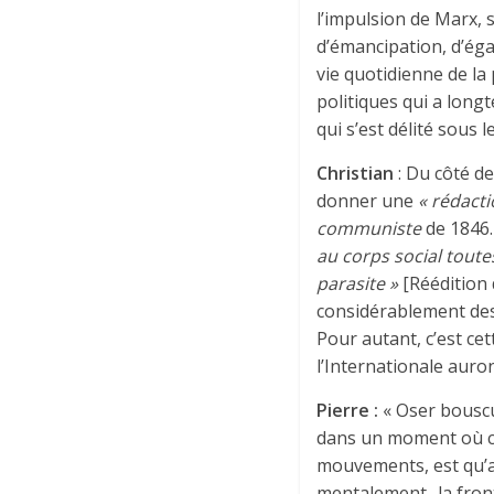
l’impulsion de Marx, 
d’émancipation, d’éga
vie quotidienne de la 
politiques qui a lon
qui s’est délité sous
Christian
: Du côté d
donner une
« rédacti
communiste
de 1846. 
au corps social toute
parasite »
[Réédition
considérablement des
Pour autant, c’est ce
l’Internationale auront
Pierre :
« Oser bouscu
dans un moment où ce 
mouvements, est qu’a
mentalement- la fron