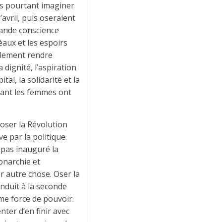
ns pourtant imaginer
avril, puis oseraient
grande conscience
éaux et les espoirs
plement rendre
a dignité, l’aspiration
tal, la solidarité et la
 tant les femmes ont
oser la Révolution
ve par la politique.
 pas inauguré la
monarchie et
er autre chose. Oser la
nduit à la seconde
me force de pouvoir.
ter d’en finir avec