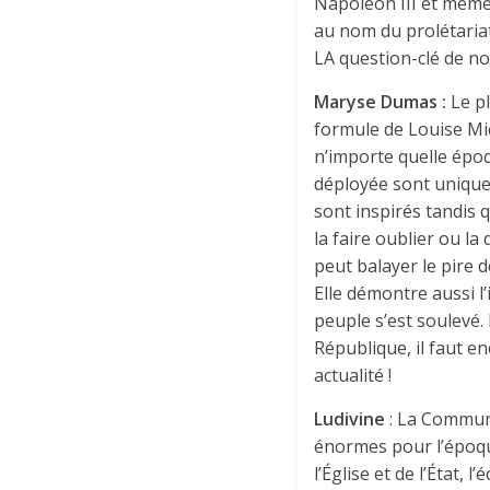
Napoléon III et même
au nom du prolétariat
LA question-clé de not
Maryse Dumas :
Le p
formule de Louise Mi
n’importe quelle époq
déployée sont uniques
sont inspirés tandis 
la faire oublier ou l
peut balayer le pire d
Elle démontre aussi 
peuple s’est soulevé.
République, il faut e
actualité !
Ludivine
: La Commune
énormes pour l’époque
l’Église et de l’État,