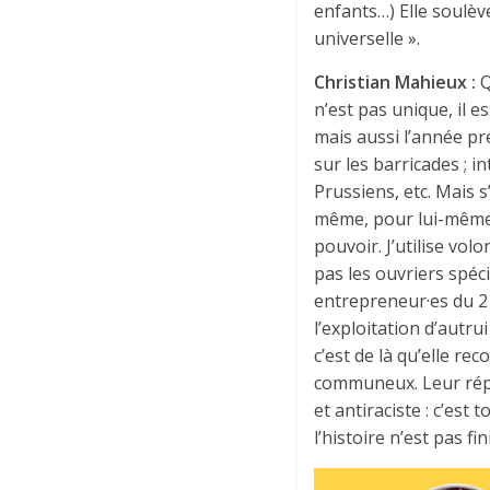
enfants…) Elle soulèv
universelle ».
Christian Mahieux :
Q
n’est pas unique, il e
mais aussi l’année pré
sur les barricades ; i
Prussiens, etc. Mais s’
même, pour lui-même. 
pouvoir. J’utilise vol
pas les ouvriers spéc
entrepreneur·es du 2
l’exploitation d’autru
c’est de là qu’elle r
communeux. Leur républ
et antiraciste : c’est
l’histoire n’est pas fin