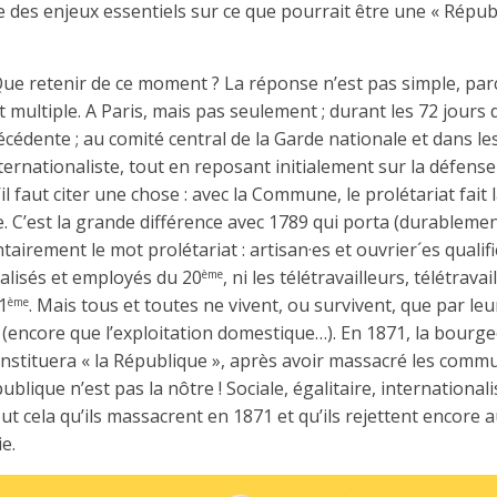
e des enjeux essentiels sur ce que pourrait être une « Répub
ue retenir de ce moment ? La réponse n’est pas simple, pa
st multiple. A Paris, mais pas seulement ; durant les 72 jour
cédente ; au comité central de la Garde nationale et dans les 
nternationaliste, tout en reposant initialement sur la défense
il faut citer une chose : avec la Commune, le prolétariat fait l
C’est la grande différence avec 1789 qui porta (durablement
ontairement le mot prolétariat : artisan·es et ouvrier´es qualif
ialisés et employés du 20
, ni les télétravailleurs, télétrav
ème
1
. Mais tous et toutes ne vivent, ou survivent, que par leur
ème
i (encore que l’exploitation domestique…). En 1871, la bourgeo
econstituera « la République », après avoir massacré les com
ique n’est pas la nôtre ! Sociale, égalitaire, internationalis
 tout cela qu’ils massacrent en 1871 et qu’ils rejettent encore 
ie.