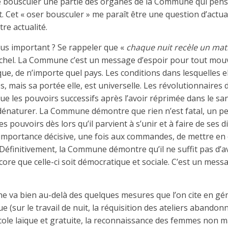
 bousculer une partie des organes de la Commune qui pens
. Cet « oser bousculer » me paraît être une question d’actual
re actualité.
lus important ? Se rappeler que «
chaque nuit recèle un mat
chel. La Commune c’est un message d’espoir pour tout mou
ue, de n’importe quel pays. Les conditions dans lesquelles el
, mais sa portée elle, est universelle. Les révolutionnaires 
que les pouvoirs successifs après l’avoir réprimée dans le sa
a dénaturer. La Commune démontre que rien n’est fatal, un p
es pouvoirs dès lors qu’il parvient à s’unir et à faire de ses 
l’importance décisive, une fois aux commandes, de mettre en
 Définitivement, la Commune démontre qu’il ne suffit pas d’a
ncore que celle-ci soit démocratique et sociale. C’est un mes
 va bien au-delà des quelques mesures que l’on cite en géné
 (sur le travail de nuit, la réquisition des ateliers abandon
 l’école laïque et gratuite, la reconnaissance des femmes non m