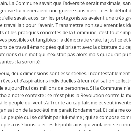
ain. La Commune savait que l’adversité serait maximale, sa
geoisie lui mèneraient une guerre sans merci, dès le début d’
 qu’elle savait aussi car les protagonistes avaient une très 
lle travaillait pour l’avenir. Transmettre non seulement les id
ts et les pratiques concrètes de la Commune, c’est tout sim
es possibles et tangibles : la démocratie vraie, la justice et l
ions de travail émancipées qui brisent avec la dictature du capi
uterions d’un mot qui n’existait pas alors mais qui aurait pu
antes : la sororité.
yeux, deux dimensions sont essentielles. Incontestablement 
rêves et d’aspirations individuelles à leur réalisation collecti
e aujourd’hui des millions de personnes. Si la Commune n’a
écho à notre contexte : ce n’est plus la Révolution contre la 
déjà le peuple qui veut s’affronte au capitalisme et veut invent
anisation de la société me paraît fondamental. Et cela me co
. Le peuple qui se définit par lui-même ; qui se compose com
uple a osé bousculer les Républicains qui voulaient se conten