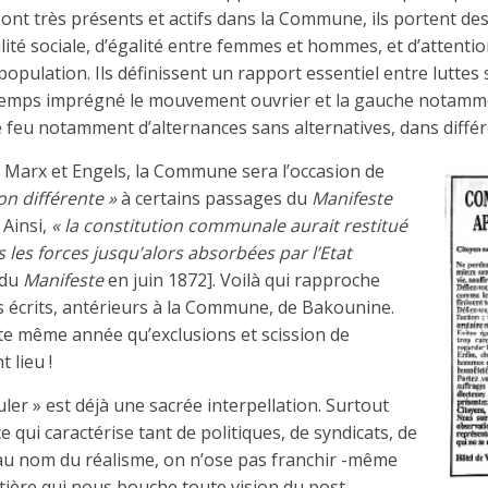
sont très présents et actifs dans la Commune, ils portent des
lité sociale, d’égalité entre femmes et hommes, et d’attenti
population. Ils définissent un rapport essentiel entre luttes s
gtemps imprégné le mouvement ouvrier et la gauche notamm
 le feu notamment d’alternances sans alternatives, dans dif
e Marx et Engels, la Commune sera l’occasion de
on différente »
à certains passages du
Manifeste
Ainsi,
« la constitution communale aurait restitué
s les forces jusqu’alors absorbées par l’Etat
 du
Manifeste
en juin 1872]. Voilà qui rapproche
 écrits, antérieurs à la Commune, de Bakounine.
tte même année qu’exclusions et scission de
 lieu !
ler » est déjà une sacrée interpellation. Surtout
qui caractérise tant de politiques, de syndicats, de
u nom du réalisme, on n’ose pas franchir -même
tière qui nous bouche toute vision du post-