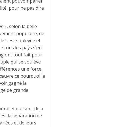
aient pouvoir parler
ité, pour ne pas dire
in
», selon la belle
vement populaire, de
le s’est soulevée et
de tous les pays s’en
ng ont tout fait pour
euple qui se soulève
différences une force.
 œuvre ce pourquoi le
voir gagné la
sage de grande
ral et qui sont déjà
nés, la séparation de
ariées et de leurs