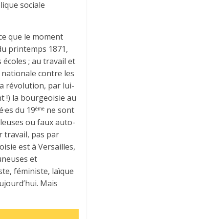
lique sociale
rce que le moment
s du printemps 1871,
écoles ; au travail et
 nationale contre les
a révolution, par lui-
 !) la bourgeoisie au
ié·es du 19
ne sont
ème
ailleuses ou faux auto-
 travail, pas par
isie est à Versailles,
muneuses et
te, féministe, laïque
aujourd’hui. Mais