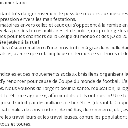
ondamentaux :
endant très dangereusement le possible recours aux mesures 
épression envers les manifestations.
atoires envers celles et ceux qui s’opposent à la remise en 
velas par des forces militaires et de police, qui prolonge le
es pour les chantiers de la Coupe du monde et des JO de 20
té jetées à la rue !
 les réseaux mafieux d’une prostitution à grande échelle dan
atchs, avec ce que cela implique en termes de violences et d
dicales et des mouvements sociaux brésiliens organisent la
e d’y renoncer pour cause de Coupe du monde de football. L’a
s. Nous voulons de l’argent pour la santé, l’éducation, le lo
t la réforme agraire », affirment-ils, et ils ont raison ! Une f
qui se traduit par des milliards de bénéfices (durant la Coupe
inationales de construction, de médias, de commerce, etc., es
 les travailleurs et les travailleuses, contre les populations
 tous et toutes.