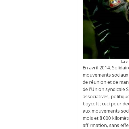
La vi
E
n avril 2014, Solida
mouvements sociaux br
de réunion et de manif
de l’Union syndicale S
associatives, politiq
boycott ; ceci pour de
aux mouvements sociau
mois et 8 000 kilomèt
affirmation, sans eff