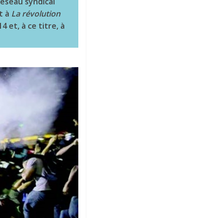
Réseau syndical
t à
La révolution
 et, à ce titre, à