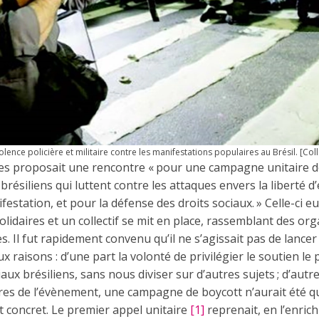
olence policière et militaire contre les manifestations populaires au Brésil. [Col
ires proposait une rencontre « pour une campagne unitaire 
ésiliens qui luttent contre les attaques envers la liberté d’
estation, et pour la défense des droits sociaux. » Celle-ci eu
olidaires et un collectif se mit en place, rassemblant des org
ues. Il fut rapidement convenu qu’il ne s’agissait pas de lan
ux raisons : d’une part la volonté de privilégier le soutien le
x brésiliens, sans nous diviser sur d’autres sujets ; d’autre
res de l’évènement, une campagne de boycott n’aurait été qu
et concret. Le premier appel unitaire
[1]
reprenait, en l’enrich