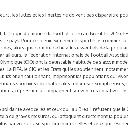
leurs, les luttes et les libertés ne doivent pas disparaitre p
et, la Coupe du monde de football a lieu au Brésil. En 2016, l
s ce pays. Pour ces deux évènements sportifs et commerci
nsées, alors que nombre de besoins essentiels de la populat
. Par ailleurs, la Fédération Internationale de Football Associa
Olympique (CIO) ont la détestable habitude de s’accommoder
res. La FIFA, le CIO et les États qui les soutiennent, notamme
blics et en cautionnant, méprisent les populations qui viven
titions sportives internationales : dépenses somptueuses,
ations, répression accompagnent souvent ces initiatives ; le
solidarité avec celles et ceux qui, au Brésil, refusent que 
exte à de graves mesures, qui attaquent directement la popula
lus pauvres et vise spécifiquement celles et ceux qui résisten