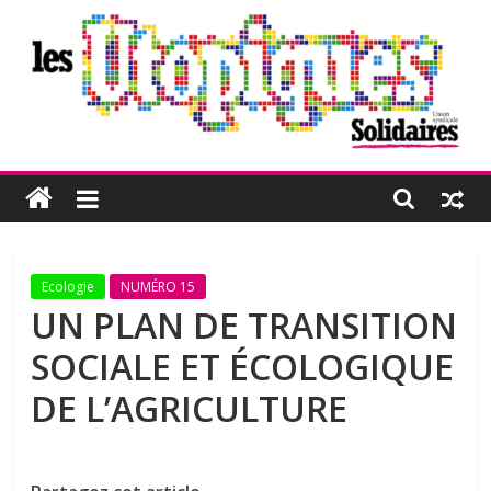
Passer
au
contenu
Les
Utopiques
Revue
Ecologie
NUMÉRO 15
de
UN PLAN DE TRANSITION
réflexion
SOCIALE ET ÉCOLOGIQUE
éditée
par
DE L’AGRICULTURE
l'Union
syndicale
Solidaires