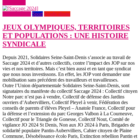
Lire la suite
NUMÉRO 24
Sport
Syndicalisme
JEUX OLYMPIQUES, TERRITOIRES
ET POPULATIONS : UNE HISTOIRE
SYNDICALE
Depuis 2021, Solidaires Seine-Saint-Denis s’associe au travail de
Saccage 2024 et d’autres collectifs, contre l’impact des JOP sur nos
vies et nos territoires. Mais c’est bien aussi et en tant que syndicat
que nous nous investissons. En effet, les JOP vont demander une
mobilisation sans précédent des travailleurs et travailleuses.
Outre l’Union départementale Solidaires Seine-Saint-Denis, sont
signataires du manifeste du collectif Saccage 2024 : Collectif citoyen
Notre parc n’est pas à vendre, Collectif de défense des Jardins
ouvriers d’Aubervilliers, Collectif Pleyel à venir, Fédération des
conseils de parents d’élèves Pleyel – Anatole France, Collectif pour
la défense et l’extension du parc Georges Valbon à La Courneuve,
Collectif pour le Triangle de Gonesse, Collectif Nout, Comité de
vigilance JO 2024 St Denis, Non aux JO 2024 à Paris, Brigades de
solidarité populaire Pantin-Aubervilliers, Cahier citoyen de Plaine
Commune, Désobéissance écolo Paris, Extinction rebellion Pantin et