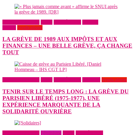
Dernières parutions
Grève
NUMÉRO 31
Services
publics
Syndicalisme
LA GRÈVE DE 1989 AUX IMPÔTS ET AUX
FINANCES – UNE BELLE GRÈVE, ÇA CHANGE
TOUT
Dernières parutions
Grève
NUMÉRO 31
Solidarité
Syndicalisme
TENIR SUR LE TEMPS LONG : LA GRÈVE DU
PARISIEN LIBÉRÉ (1975-1977), UNE
EXPÉRIENCE MARQUANTE DE LA
SOLIDARITÉ OUVRIÈRE
Dernières parutions
Féminisme
Grève
NUMÉRO 31