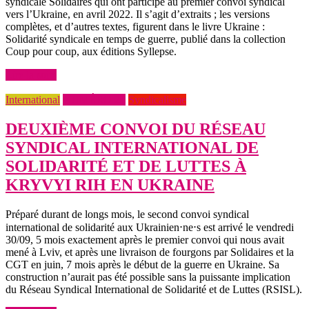
syndicale Solidaires qui ont participé au premier convoi syndical
vers l’Ukraine, en avril 2022. Il s’agit d’extraits ; les versions
complètes, et d’autres textes, figurent dans le livre Ukraine :
Solidarité syndicale en temps de guerre, publié dans la collection
Coup pour coup, aux éditions Syllepse.
Lire la suite
International
NUMÉRO 21
Syndicalisme
DEUXIÈME CONVOI DU RÉSEAU
SYNDICAL INTERNATIONAL DE
SOLIDARITÉ ET DE LUTTES À
KRYVYI RIH EN UKRAINE
Préparé durant de longs mois, le second convoi syndical
international de solidarité aux Ukrainien⋅ne⋅s est arrivé le vendredi
30/09, 5 mois exactement après le premier convoi qui nous avait
mené à Lviv, et après une livraison de fourgons par Solidaires et la
CGT en juin, 7 mois après le début de la guerre en Ukraine. Sa
construction n’aurait pas été possible sans la puissante implication
du Réseau Syndical International de Solidarité et de Luttes (RSISL).