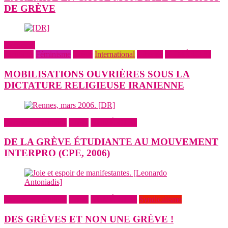
DE GRÈVE
Dernières
parutions
Féminisme
Grève
International
Libertés
NUMÉRO 31
MOBILISATIONS OUVRIÈRES SOUS LA
DICTATURE RELIGIEUSE IRANIENNE
Dernières parutions
Grève
NUMÉRO 31
DE LA GRÈVE ÉTUDIANTE AU MOUVEMENT
INTERPRO (CPE, 2006)
Dernières parutions
Grève
NUMÉRO 31
Syndicalisme
DES GRÈVES ET NON UNE GRÈVE !