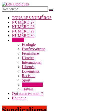
Passer
au
contenu
Les
TOUS LES NUMÉROS
Utopiques
NUMÉRO 27
NUMÉRO 28
Revue
NUMÉRO 29
de
NUMÉRO 30
réflexion
Thèmes
éditée
Ecologie
par
Extrême-droite
l'Union
Féminisme
syndicale
Histoire
Solidaires
International
Libertés
Logements
Racisme
Sport
Syndicalisme
Travail
Qui sommes-nous ?
Boutique
Syndicalisme