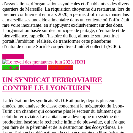
d’associations, d’organisations syndicales et d’habitant∙es des divers
quartiers de Marseille. La réquisition citoyenne du restaurant, lors du
premier confinement en mars 2020, a permis d’offrir aux marseillais
et marseillaises une aide alimentaire dans un contexte où l’offre était
rare voire inexistante, en s’appuyant exclusivement sur des dons.
L’organisation basée sur des principes de partage, d’entraide et de
bienveillance, rappelle l’histoire du lieu, alimente son avenir et
portait l’ambition, réalisée, de transformer cette plateforme
d’entraide en une Société coopérative d’intérêt collectif (SCIC).
Lire la suite
Ecologie
NUMÉRO 24
Syndicalisme
UN SYNDICAT FERROVIAIRE
CONTRE LE LYON/TURIN
La fédération des syndicats SUD-Rail porte, depuis plusieurs
années, une analyse de classe concernant le mégaprojet du Lyon-
Turin ; un chantier qui concerne plus le secteur du bâtiment que
celui du ferroviaire. Le capitalisme a développé un système de
production basé sur la recherche infinie de plus-value, qui n’a que
peu faire de la pérennité et de la destruction des écosystèmes. Le
Lyon-Turin est emblématique de cette économie de libre-échange