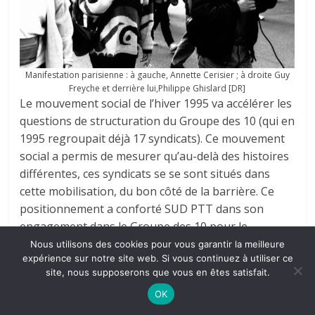
Manifestation parisienne : à gauche, Annette Cerisier ; à droite Guy
Freyche et derrière lui,Philippe Ghislard [DR]
Le mouvement social de l’hiver 1995 va accélérer les
questions de structuration du Groupe des 10 (qui en
1995 regroupait déjà 17 syndicats). Ce mouvement
social a permis de mesurer qu’au-delà des histoires
différentes, ces syndicats se se sont situés dans
cette mobilisation, du bon côté de la barrière. Ce
positionnement a conforté SUD PTT dans son
engagement dans le Groupe des 10 pour le
structurer et mettre en route le projet de l’Union
Nous utilisons des cookies pour vous garantir la meilleure
expérience sur notre site web. Si vous continuez à utiliser ce
syndicale Solidaires.
site, nous supposerons que vous en êtes satisfait.
OK