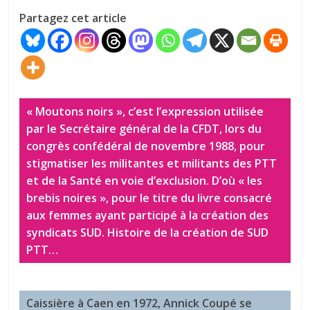
Partagez cet article
« Moutons noirs », c’est l’expression utilisée
par le Secrétaire général de la CFDT, lors du
congrès confédéral de novembre 1988, pour
stigmatiser les militantes et militants des PTT
et de la Santé en voie d’exclusion. D’où « les
brebis noires », pour le titre du livre consacré
aux femmes ayant participé à la création des
syndicats SUD. Histoire de la création de SUD
PTT…
Caissière à Caen en 1972, Annick Coupé se