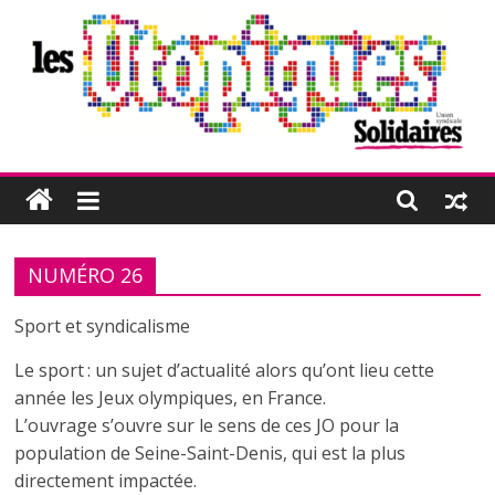
Passer
au
contenu
Les
Utopiques
NUMÉRO 26
Revue
de
Sport et syndicalisme
réflexion
éditée
Le sport : un sujet d’actualité alors qu’ont lieu cette
par
année les Jeux olympiques, en France.
l'Union
L’ouvrage s’ouvre sur le sens de ces JO pour la
syndicale
population de Seine-Saint-Denis, qui est la plus
Solidaires
directement impactée.