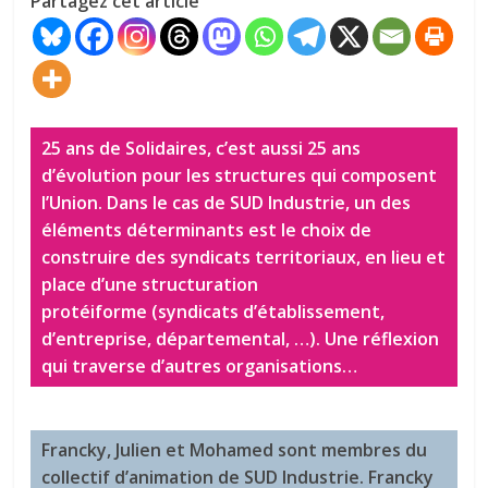
Partagez cet article
25 ans de Solidaires, c’est aussi 25 ans
d’évolution pour les structures qui composent
l’Union. Dans le cas de SUD Industrie, un des
éléments déterminants est le choix de
construire des syndicats territoriaux, en lieu et
place d’une structuration
protéiforme (syndicats d’établissement,
d’entreprise, départemental, …). Une réflexion
qui traverse d’autres organisations…
Francky, Julien et Mohamed sont membres du
collectif d’animation de SUD Industrie. Francky