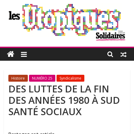
Passer
au
contenu
Les
Utopiques
Revue
Histoire
NUMÉRO 25
Syndicalisme
de
DES LUTTES DE LA FIN
réflexion
DES ANNÉES 1980 À SUD
éditée
par
SANTÉ SOCIAUX
l'Union
syndicale
Solidaires