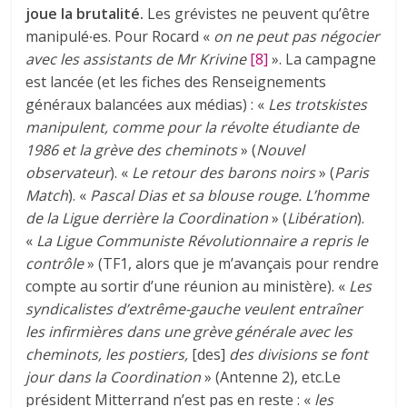
joue la brutalité.
Les grévistes ne peuvent qu’être
manipulé∙es. Pour Rocard «
on ne peut pas négocier
avec les assistants de Mr Krivine
[8]
». La campagne
est lancée (et les fiches des Renseignements
généraux balancées aux médias) : «
Les trotskistes
manipulent, comme pour la révolte étudiante de
1986 et la grève des cheminots
» (
Nouvel
observateur
). «
Le retour des barons noirs
» (
Paris
Match
). «
Pascal Dias et sa blouse rouge. L’homme
de la Ligue derrière la Coordination
» (
Libération
).
«
La Ligue Communiste Révolutionnaire a repris le
contrôle
» (TF1, alors que je m’avançais pour rendre
compte au sortir d’une réunion au ministère). «
Les
syndicalistes d’extrême-gauche veulent entraîner
les infirmières dans une grève générale avec les
cheminots, les postiers,
[des]
des divisions se font
jour dans la Coordination
» (Antenne 2), etc.Le
président Mitterrand n’est pas en reste : «
les