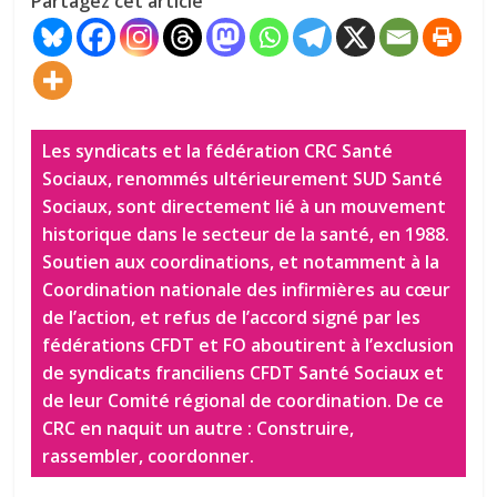
Partagez cet article
Les syndicats et la fédération CRC Santé
Sociaux, renommés ultérieurement SUD Santé
Sociaux, sont directement lié à un mouvement
historique dans le secteur de la santé, en 1988.
Soutien aux coordinations, et notamment à la
Coordination nationale des infirmières au cœur
de l’action, et refus de l’accord signé par les
fédérations CFDT et FO aboutirent à l’exclusion
de syndicats franciliens CFDT Santé Sociaux et
de leur Comité régional de coordination. De ce
CRC en naquit un autre : Construire,
rassembler, coordonner.