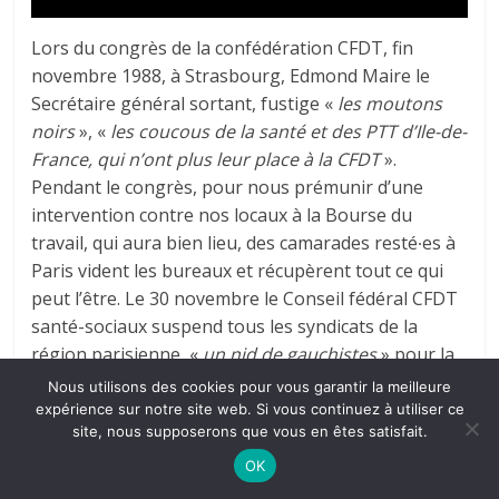
Lors du congrès de la confédération CFDT, fin
novembre 1988, à Strasbourg, Edmond Maire le
Secrétaire général sortant, fustige «
les moutons
noirs
», «
les coucous de la santé et des PTT d’Ile-de-
France, qui n’ont plus leur place à la CFDT
».
Pendant le congrès, pour nous prémunir d’une
intervention contre nos locaux à la Bourse du
travail, qui aura bien lieu, des camarades resté∙es à
Paris vident les bureaux et récupèrent tout ce qui
peut l’être. Le 30 novembre le Conseil fédéral CFDT
santé-sociaux suspend tous les syndicats de la
région parisienne, «
un nid de gauchistes
» pour la
direction fédérale. Les griefs : le 13 octobre, le CRC
Nous utilisons des cookies pour vous garantir la meilleure
était avec la coordination infirmière et pas avec sa
expérience sur notre site web. Si vous continuez à utiliser ce
site, nous supposerons que vous en êtes satisfait.
fédération ; ses locaux, ses lignes téléphoniques
étaient occupées par les coordinations ; le CRC a
OK
dénoncé les accords Evin, etc.