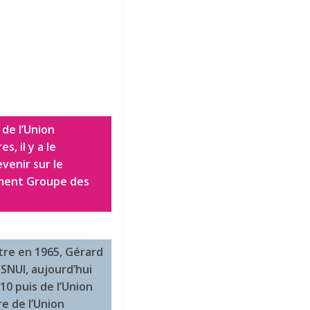
 de l’Union
s, il y a le
venir sur le
ement Groupe des
tre en 1965, Gérard
SNUI, aujourd’hui
10 puis de l’Union
re de l’Union