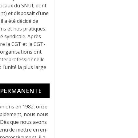
locaux du SNUI, dont
t) et disposait d’une
l a été décidé de
ns et nos pratiques.
té syndicale. Après
tre la CGT et la CGT-
x organisations ont
interprofessionnelle
l’unité la plus large
T PERMANENTE
éunions en 1982, onze
Rapidement, nous nous
 Dès que nous avons
tenu de mettre en en-
progressivement, il a