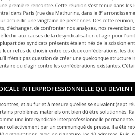
ne première rencontre. Cette réunion s’est tenue dans les 
entral dans Paris (rue des Mathurins, dans le 8
arrondissemen
e
ur accueillir une vingtaine de personnes. Dès cette réunion, i
ts, d’échanger, de confronter nos analyses, nos revendicatio
fléchir aux causes de la désyndicalisation et agir pour l’uni
 plupart des syndicats présents étaient nés de la scission en
 leur refus de choisir entre ces deux confédérations, les di
qu’il n’était pas question de créer une quelconque structure 
aire ou d’agir contre les confédérations existantes. C’était 
DICALE INTERPROFESSIONNELLE QUI DEVIEN
contres, et au fur et à mesure qu’elles se suivaient (sept r
ertains problèmes matériels ont bien dû être solutionnés. 
omme une intersyndicale interprofessionnelle permanente.
er collectivement par un communiqué de presse, il a été re
10 organisations, avec, en signature, les 10 adresses. Puis, 