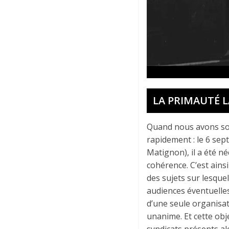
LA PRIMAUTÉ L
Quand nous avons sou
rapidement : le 6 se
Matignon), il a été né
cohérence. C’est ains
des sujets sur lesque
audiences éventuelles
d’une seule organisat
unanime. Et cette obj
syndicats présents alo