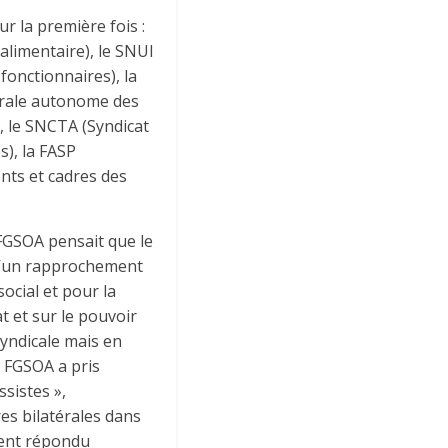
r la première fois :
alimentaire), le SNUI
fonctionnaires), la
érale autonome des
, le SNCTA (Syndicat
s), la FASP
nts et cadres des
 FGSOA pensait que le
 d’un rapprochement
ocial et pour la
t et sur le pouvoir
syndicale mais en
a FGSOA a pris
sistes »,
es bilatérales dans
ient répondu