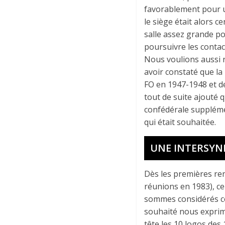
favorablement pour u
le siège était alors c
salle assez grande po
poursuivre les contac
Nous voulions aussi ré
avoir constaté que la
FO en 1947-1948 et de
tout de suite ajouté 
confédérale supplément
qui était souhaitée.
UNE INTERSYN
Dès les premières ren
réunions en 1983), c
sommes considérés c
souhaité nous exprim
tête les 10 logos des 