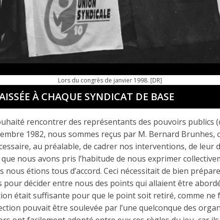
Lors du congrès de janvier 1998. [DR]
AISSÉE À CHAQUE SYNDICAT DE BASE
haité rencontrer des représentants des pouvoirs publics (ce
ptembre 1982, nous sommes reçus par M. Bernard Brunhes, c
cessaire, au préalable, de cadrer nos interventions, de leur 
i que nous avons pris l’habitude de nous exprimer collectiv
ls nous étions tous d’accord. Ceci nécessitait de bien prépare
 pour décider entre nous des points qui allaient être abord
ion était suffisante pour que le point soit retiré, comme ne 
ection pouvait être soulevée par l’une quelconque des organ
rs ont facilement adopté entre eux ces règles du jeu, car ils