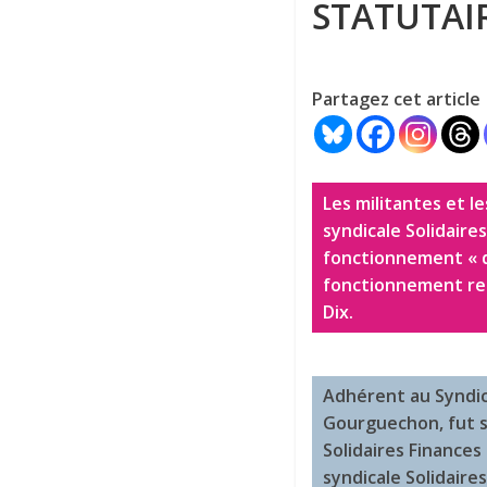
STATUTAI
Partagez cet article
Les militantes et le
syndicale Solidaires
fonctionnement « de
fonctionnement ret
Dix.
Adhérent au Syndica
Gourguechon, fut se
Solidaires Finances
syndicale Solidaires