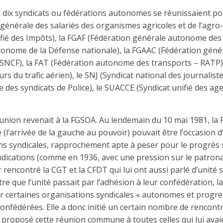
dix syndicats ou fédérations autonomes se réunissaient pou
générale des salariés des organismes agricoles et de l’agro-
ifié des Impôts), la FGAF (Fédération générale autonome des 
onome de la Défense nationale), la FGAAC (Fédération gén
 SNCF), la FAT (Fédération autonome des transports – RATP)
rs du trafic aérien), le SNJ (Syndicat national des journaliste
des syndicats de Police), le SUACCE (Syndicat unifié des age
 réunion revenait à la FGSOA. Au lendemain du 10 mai 1981, la
(l’arrivée de la gauche au pouvoir) pouvait être l’occasion
ns syndicales, rapprochement apte à peser pour le progrès s
ndications (comme en 1936, avec une pression sur le patrona
r rencontré la CGT et la CFDT qui lui ont aussi parlé d’unité 
utre que l’unité passait par l’adhésion à leur confédération, l
cter certaines organisations syndicales « autonomes et progres
nfédérées. Elle a donc initié un certain nombre de rencontr
 a proposé cette réunion commune à toutes celles qui lui ava