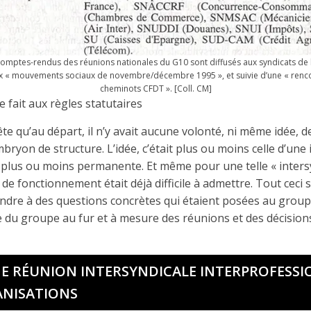
comptes-rendus des réunions nationales du G10 sont diffusés aux syndicats de 
x « mouvements sociaux de novembre/décembre 1995 », et suivie d’une « renco
cheminots CFDT ». [Coll. CM]
fait aux règles statutaires
tête qu’au départ, il n’y avait aucune volonté, ni même idée, 
ryon de structure. L’idée, c’était plus ou moins celle d’une 
 plus ou moins permanente. Et même pour une telle « intersy
de fonctionnement était déjà difficile à admettre. Tout ceci s’
ondre à des questions concrètes qui étaient posées au group
du groupe au fur et à mesure des réunions et des décision
NE RÉUNION INTERSYNDICALE INTERPROFESS
ANISATIONS