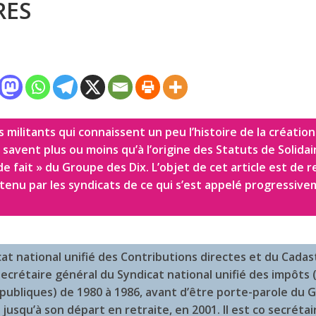
RES
s militants qui connaissent un peu l’histoire de la création
 savent plus ou moins qu’à l’origine des Statuts de Solidaire
 fait » du Groupe des Dix. L’objet de cet article est de re
enu par les syndicats de ce qui s’est appelé progressiv
t national unifié des Contributions directes et du Cadas
crétaire général du Syndicat national unifié des impôts (
 publiques) de 1980 à 1986, avant d’être porte-parole du G
 jusqu’à son départ en retraite, en 2001. Il est co secrétai