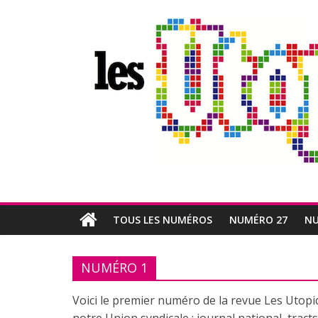
Passer
Les
au
contenu
Utopiques
Revue
de
réflexion
éditée
par
l'Union
syndicale
Solidaires
TOUS LES NUMÉROS
NUMÉRO 27
NU
NUMÉRO 1
Voici le premier numéro de la revue Les Utopiqu