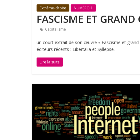
Extrême-droite
NUMÉRO 1
FASCISME ET GRAND 
Capitalisme
un court extrait de son œuvre « Fascisme et grand c
éditeurs récents : Libertalia et Syllepse.
Lire la suite