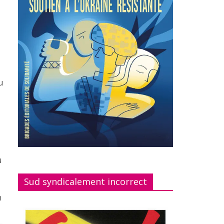
u
u
Sud syndicalement incorrect
n