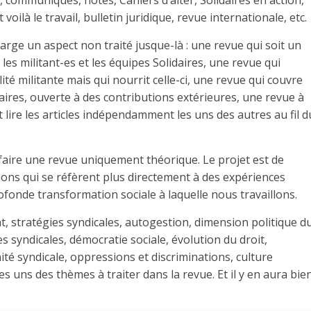
s, communiqués, notes, Cahiers d’alter, Solidaires en action,
 voilà le travail, bulletin juridique, revue internationale, etc.
arge un aspect non traité jusque-là : une revue qui soit un
r les militant-es et les équipes Solidaires, une revue qui
ité militante mais qui nourrit celle-ci, une revue qui couvre
aires, ouverte à des contributions extérieures, une revue à
 lire les articles indépendamment les uns des autres au fil d
 faire une revue uniquement théorique. Le projet est de
ions qui se réfèrent plus directement à des expériences
ofonde transformation sociale à laquelle nous travaillons.
iat, stratégies syndicales, autogestion, dimension politique d
s syndicales, démocratie sociale, évolution du droit,
té syndicale, oppressions et discriminations, culture
es uns des thèmes à traiter dans la revue. Et il y en aura bie