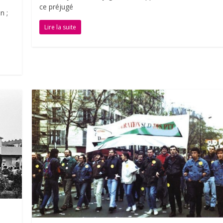
ce préjugé
n ;
Lire la suite