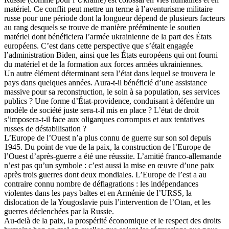
matériel. Ce conflit peut mettre un terme à l’aventurisme militaire
russe pour une période dont la longueur dépend de plusieurs facteurs
au rang desquels se trouve de manière prééminente le soutien
matériel dont bénéficiera l’armée ukrainienne de la part des États
européens. C’est dans cette perspective que s’était engagée
l’administration Biden, ainsi que les États européens qui ont fourni
du matériel et de la formation aux forces armées ukrainiennes.
Un autre élément déterminant sera l’état dans lequel se trouvera le
pays dans quelques années. Aura-t-il bénéficié d’une assistance
massive pour sa reconstruction, le soin à sa population, ses services
publics ? Une forme d’État-providence, conduisant à défendre un
modèle de société juste sera-t-il mis en place ? L’état de droit
s’imposera-t-il face aux oligarques corrompus et aux tentatives
russes de déstabilisation ?
L’Europe de l’Ouest n’a plus connu de guerre sur son sol depuis
1945. Du point de vue de la paix, la construction de l’Europe de
l’Ouest d’après-guerre a été une réussite. L’amitié franco-allemande
n’est pas qu’un symbole : c’est aussi la mise en œuvre d’une paix
après trois guerres dont deux mondiales. L’Europe de l’est a au
contraire connu nombre de déflagrations : les indépendances
violentes dans les pays baltes et en Arménie de l’URSS, la
dislocation de la Yougoslavie puis l’intervention de l’Otan, et les
guerres déclenchées par la Russie.
Au-delà de la paix, la prospérité économique et le respect des droits