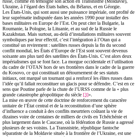
russe, comme en témoigne son action en Transnistrie (Moldavie),
Ukraine, à l’égard des États baltes, du Bélarus, et en Géorgie.
Les États-Unis, qui sont aussi une puissance impériale, ont profité de
leur suprématie indisputée dans les années 1990 pour installer des
bases militaires en Europe de l’Est. On peut citer la Bulgarie, la
Roumanie, la Pologne, la Lituanie, et au sud de la Russie le
Kazakhstan. Mais surtout, au-delà d’installations militaires souvent
symboliques par leur effectif, c’est l’intégration à l’Otan qui a
constitué un revirement : satellites russes depuis la fin du second
conflit mondial, les États d’Europe de l’Est sont souvent devenus
soixante ans plus tard des satellites des États-Unis. C’est alors deux
impérialismes qui se font face. La morgue occidentale et l’utilisation
du cadre de l’OTAN hors de ses frontières dans le cadre de la guerre
du Kosovo, ce qui constituait un détournement de ses statuts
initiaux, ont marqué un tournant qui a renforcé les élites russes dans
l’idée qu’il fallait reconstituer un glacis pour se défendre. C’est en ce
sens que Poutine parle de la chute de l’URSS comme de la « plus
grande catastrophe géopolitique du siècle
[3]
».
La mise en œuvre de cette doctrine de renforcement du caractère
unitaire de l’État central et de la reconstitution d’une sphère
d’influence a conduit à des conflits meurtriers coûtant la vie de
dizaines voire de centaines de milliers de civils en Tchétchénie et
plus largement dans le Caucase, où la fédération de Russie a agressé
plusieurs de ses voisins. La Transnistrie, république fantoche
séparatiste de la Moldavie située à la frontière de l’Ukraine, est une