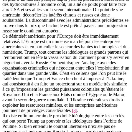
des hydrocarbures à moindre coût, un allié de poids pour faire face
aux USA et ses alliés sur la scène internationale. Du point de vue
américain, décorréler les intérêts chinois et russes est donc
souhaitable. La discontinuité avec les administrations précédentes se
trouve dans le prix que l’actuelle est prête à payer : une progression
russe sur le continent européen.
Ce désintérêt américain pour l’Europe doit être immédiatement
relativisé. L’Europe est un immense marché pour les entreprises
américaines et en particulier le secteur des hautes technologies et du
numérique. Trump, tout comme les idéologues et grands patrons qui
l’entourent ont en tête la vassalisation du continent pour s’y servir en
négociant avec la Russie. On peut risquer l’analogie avec des
organisations criminelles qui négocient entre elles l’exploitation d’un
quartier dans une grande ville. C’est en ce sens que l’on peut lire le
traité léonin que Trump et Vance cherchent à imposer à l’Ukraine,
qui consisterait à en faire un protectorat sur un modèle très similaire
à ce qu’imposaient les grandes puissances coloniales qu’étaient le
Royaume-Uni et la France aux États comme l’Égypte ou le Maroc
avant la seconde guerre mondiale. L’Ukraine céderait ses droits à
exploiter les ressources minières, et les entreprises américaines
jouiraient de privilèges considérables
[8]
.
Il existe enfin un terrain de proximité idéologique entre les cercles
qui ont porté Trump au pouvoir et les idéologues dans l’orbite de
Poutine. Si bien entendu le courant libertarien n’existe pas de
manière aussi puissante en Russie, il n’en va pas de même de ce