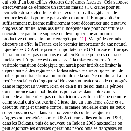
qui voit d’un bon œil les victoires de régimes fascistes. Cela suppose
effectivement de défendre un soutien massif à l’Ukraine pour lui
permettre de se défendre et de se reconstruire. Il s’agit aussi de
montrer les dents pour ne pas avoir à mordre. L’Europe doit être
suffisamment puissante militairement pour décourager une tentative
d’agression future. Mais assurer l’indépendance pour construire la
coexistence pacifique suppose de développer une autonomie
productive et une autonomie énergétique
[12]
. Malgré les grands
discours en effet, la France est le premier importateur de gaz naturel
liquéfié des USA et le premier importateur de GNL russe en Europe.
L’uranium n’est pas non plus extrait en Europe pour ses centrales
nucléaires. L’urgence est donc aussi à la mise en œuvre d’une
véritable transition écologique qui aurait pour intérêt de limiter la
dépendance à des régimes carbofascistes. Cela ne suppose rien de
moins qu’une transformation profonde de la société conduisant à un
modèle social et écologique solide assurant justice sociale et progrès
dans le rapport au vivant. Rien de cela n’ira de soi dans la période
qui s’annonce sans mobilisations puissantes dans notre camp.
Une telle attitude n’est pas contradictoire avec le pacifisme de notre
camp social qui s’est exprimé à juste titre au vingtième siècle et au
début du vingt-et-unième contre l’escalade nucléaire entre les deux
superpuissances, et dans les mouvements contre les guerres
d’agression perpétrées par les USA et leurs alliés en Irak en 1991,
dans les Balkans, puis de nouveau en Irak en 2003 auxquelles on
peut adjoindre les diverses opérations néocoloniales françaises en