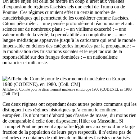
Un autre enjeu est celui de mettre un coup d’arrêt aux velléités
d’expansion de régimes fascistes tels que celui de Trump ou de
Poutine. Ces régimes cumulent effet un certain nombre de
caractéristiques qui permettent de les considérer comme fascistes.
Citons pêle-mêle : – une pensée profondément réactionnaire et anti-
science sur de nombreux plans ; – un virilisme exacerbé ; – une
valeur nulle de la vérité, la perméabilité au complotisme ; – une
langue médiatique appauvrie jusqu’à la caricature qui rend le monde
impensable en dehors des catégories imposées par la propagande ; –
la mobilisation des frustrations sociales et le rejet radical de la
responsabilité sur des franges dominées ; – un nationalisme
outrancier et militariste.
Affiche du Comité pour le désarmement nucléaire en Europe 1980 (CODENE), en 1980.
[Coll. CM]
Ces deux régimes ont cependant deux autres points communs qui les
distinguent des régimes historiques qu’a connu le continent
européen. Ils n’ont tout d’abord pas d’assise de masse, du moins rien
de comparable à celle dont disposaient Hitler ou Mussolini. Si
Trump et Poutine peuvent apparaître légitimes aux yeux d’une large
fraction de la population de leurs pays respectifs, il n’existe pas de
cohortes de centaines de milliers de militant·es fascistes organisés