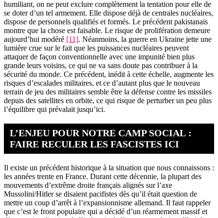
humiliant, on ne peut exclure complètement la tentation pour elle de
se doter d’un tel armement. Elle dispose déjà de centrales nucléaires,
dispose de personnels qualifiés et formés. Le précédent pakistanais
montre que la chose est faisable. Le risque de prolifération demeure
aujourd’hui modéré
[11]
. Néanmoins, la guerre en Ukraine jette une
lumière crue sur le fait que les puissances nucléaires peuvent
attaquer de façon conventionnelle avec une impunité bien plus
grande leurs voisins, ce qui ne va sans doute pas contribuer à la
sécurité du monde. Ce précédent, inédit à cette échelle, augmente les
risques d’escalades militaires, et ce d’autant plus que le nouveau
terrain de jeu des militaires semble être la défense contre les missiles
depuis des satellites en orbite, ce qui risque de perturber un peu plus
l’équilibre qui prévalait jusqu’ici.
L’ENJEU POUR NOTRE CAMP SOCIAL :
FAIRE RECULER LES FASCISTES ICI
Il existe un précédent historique à la situation que nous connaissons :
les années trente en France. Durant cette décennie, la plupart des
mouvements d’extrême droite français alignés sur l’axe
Mussolini/Hitler se disaient pacifistes dès qu’il était question de
mettre un coup d’arrêt à l’expansionnisme allemand. Il faut rappeler
que c’est le front populaire qui a décidé d’un réarmement massif et