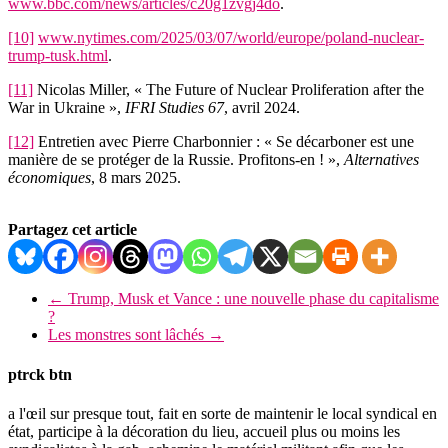
www.bbc.com/news/articles/c20g1zvgj4do
.
[10]
www.nytimes.com/2025/03/07/world/europe/poland-nuclear-
trump-tusk.html
.
[11]
Nicolas Miller, « The Future of Nuclear Proliferation after the
War in Ukraine »,
IFRI Studies 67
, avril 2024.
[12]
Entretien avec Pierre Charbonnier : « Se décarboner est une
manière de se protéger de la Russie. Profitons-en ! »,
Alternatives
économiques
, 8 mars 2025.
Partagez cet article
←
Trump, Musk et Vance : une nouvelle phase du capitalisme
?
Les monstres sont lâchés
→
ptrck btn
a l'œil sur presque tout, fait en sorte de maintenir le local syndical en
état, participe à la décoration du lieu, accueil plus ou moins les