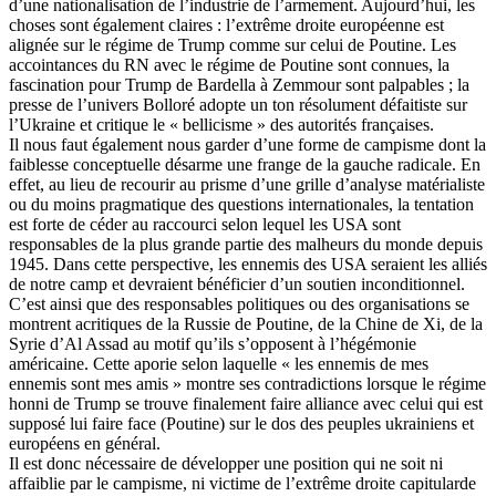
d’une nationalisation de l’industrie de l’armement. Aujourd’hui, les
choses sont également claires : l’extrême droite européenne est
alignée sur le régime de Trump comme sur celui de Poutine. Les
accointances du RN avec le régime de Poutine sont connues, la
fascination pour Trump de Bardella à Zemmour sont palpables ; la
presse de l’univers Bolloré adopte un ton résolument défaitiste sur
l’Ukraine et critique le « bellicisme » des autorités françaises.
Il nous faut également nous garder d’une forme de campisme dont la
faiblesse conceptuelle désarme une frange de la gauche radicale. En
effet, au lieu de recourir au prisme d’une grille d’analyse matérialiste
ou du moins pragmatique des questions internationales, la tentation
est forte de céder au raccourci selon lequel les USA sont
responsables de la plus grande partie des malheurs du monde depuis
1945. Dans cette perspective, les ennemis des USA seraient les alliés
de notre camp et devraient bénéficier d’un soutien inconditionnel.
C’est ainsi que des responsables politiques ou des organisations se
montrent acritiques de la Russie de Poutine, de la Chine de Xi, de la
Syrie d’Al Assad au motif qu’ils s’opposent à l’hégémonie
américaine. Cette aporie selon laquelle « les ennemis de mes
ennemis sont mes amis » montre ses contradictions lorsque le régime
honni de Trump se trouve finalement faire alliance avec celui qui est
supposé lui faire face (Poutine) sur le dos des peuples ukrainiens et
européens en général.
Il est donc nécessaire de développer une position qui ne soit ni
affaiblie par le campisme, ni victime de l’extrême droite capitularde