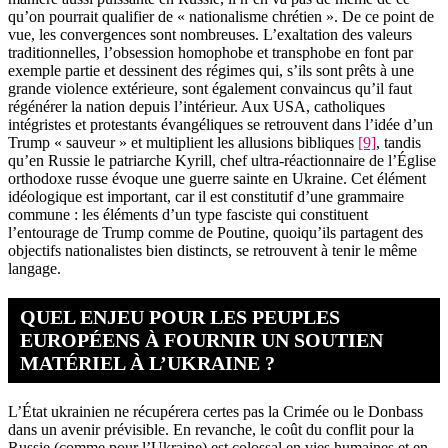
qu’on pourrait qualifier de « nationalisme chrétien ». De ce point de
vue, les convergences sont nombreuses. L’exaltation des valeurs
traditionnelles, l’obsession homophobe et transphobe en font par
exemple partie et dessinent des régimes qui, s’ils sont prêts à une
grande violence extérieure, sont également convaincus qu’il faut
régénérer la nation depuis l’intérieur. Aux USA, catholiques
intégristes et protestants évangéliques se retrouvent dans l’idée d’un
Trump « sauveur » et multiplient les allusions bibliques
[9]
, tandis
qu’en Russie le patriarche Kyrill, chef ultra-réactionnaire de l’Église
orthodoxe russe évoque une guerre sainte en Ukraine. Cet élément
idéologique est important, car il est constitutif d’une grammaire
commune : les éléments d’un type fasciste qui constituent
l’entourage de Trump comme de Poutine, quoiqu’ils partagent des
objectifs nationalistes bien distincts, se retrouvent à tenir le même
langage.
QUEL ENJEU POUR LES PEUPLES
EUROPÉENS À FOURNIR UN SOUTIEN
MATÉRIEL À L’UKRAINE ?
L’État ukrainien ne récupérera certes pas la Crimée ou le Donbass
dans un avenir prévisible. En revanche, le coût du conflit pour la
Russie (comme pour l’Ukraine) est colossal en vies humaines et en