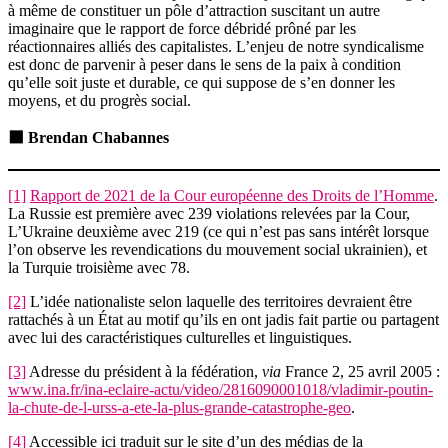
à même de constituer un pôle d’attraction suscitant un autre
imaginaire que le rapport de force débridé prôné par les
réactionnaires alliés des capitalistes. L’enjeu de notre syndicalisme
est donc de parvenir à peser dans le sens de la paix à condition
qu’elle soit juste et durable, ce qui suppose de s’en donner les
moyens, et du progrès social.
⬛
Brendan Chabannes
[1]
Rapport de 2021 de la Cour européenne des Droits de l’Homme
.
La Russie est première avec 239 violations relevées par la Cour,
L’Ukraine deuxième avec 219 (ce qui n’est pas sans intérêt lorsque
l’on observe les revendications du mouvement social ukrainien), et
la Turquie troisième avec 78.
[2]
L’idée nationaliste selon laquelle des territoires devraient être
rattachés à un État au motif qu’ils en ont jadis fait partie ou partagent
avec lui des caractéristiques culturelles et linguistiques.
[3]
Adresse du président à la fédération,
via
France 2, 25 avril 2005 :
www.ina.fr/ina-eclaire-actu/video/2816090001018/vladimir-poutin-
la-chute-de-l-urss-a-ete-la-plus-grande-catastrophe-geo
.
[4]
Accessible ici traduit sur le site d’un des médias de la