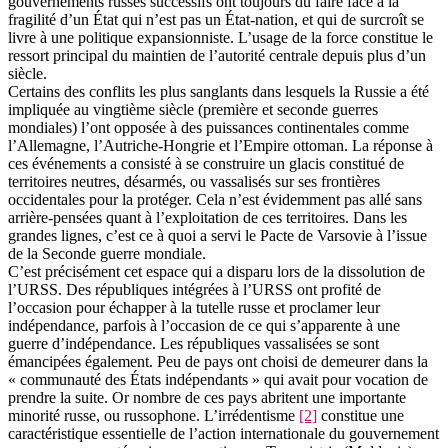
gouvernements russes successifs ont toujours dû faire face à la
fragilité d’un État qui n’est pas un État-nation, et qui de surcroît se
livre à une politique expansionniste. L’usage de la force constitue le
ressort principal du maintien de l’autorité centrale depuis plus d’un
siècle.
Certains des conflits les plus sanglants dans lesquels la Russie a été
impliquée au vingtième siècle (première et seconde guerres
mondiales) l’ont opposée à des puissances continentales comme
l’Allemagne, l’Autriche-Hongrie et l’Empire ottoman. La réponse à
ces événements a consisté à se construire un glacis constitué de
territoires neutres, désarmés, ou vassalisés sur ses frontières
occidentales pour la protéger. Cela n’est évidemment pas allé sans
arrière-pensées quant à l’exploitation de ces territoires. Dans les
grandes lignes, c’est ce à quoi a servi le Pacte de Varsovie à l’issue
de la Seconde guerre mondiale.
C’est précisément cet espace qui a disparu lors de la dissolution de
l’URSS. Des républiques intégrées à l’URSS ont profité de
l’occasion pour échapper à la tutelle russe et proclamer leur
indépendance, parfois à l’occasion de ce qui s’apparente à une
guerre d’indépendance. Les républiques vassalisées se sont
émancipées également. Peu de pays ont choisi de demeurer dans la
« communauté des États indépendants » qui avait pour vocation de
prendre la suite. Or nombre de ces pays abritent une importante
minorité russe, ou russophone. L’irrédentisme
[2]
constitue une
caractéristique essentielle de l’action internationale du gouvernement