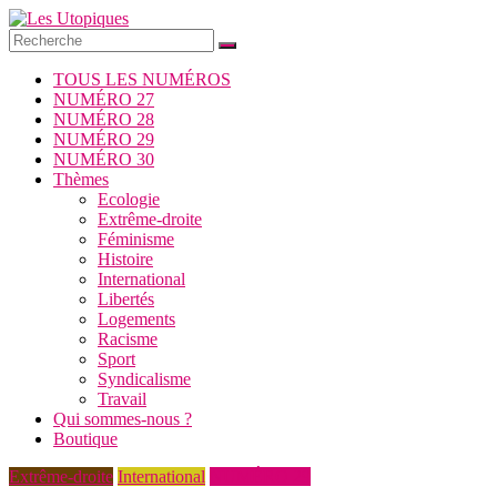
Passer
au
contenu
Les
TOUS LES NUMÉROS
Utopiques
NUMÉRO 27
NUMÉRO 28
Revue
NUMÉRO 29
de
NUMÉRO 30
réflexion
Thèmes
éditée
Ecologie
par
Extrême-droite
l'Union
Féminisme
syndicale
Histoire
Solidaires
International
Libertés
Logements
Racisme
Sport
Syndicalisme
Travail
Qui sommes-nous ?
Boutique
Extrême-droite
International
NUMÉRO 29