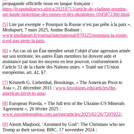
propagande officielle russe en langue française :
https://fr.sputniknews.africa/20210713/article-de-vladimir-poutine-
sur-lunite-historique-des-russes-et-des-ukrainiens-1045872360.html
.
[5]
Lire par exemple « Pourquoi la Russie n’est pas prête à la paix »,
Mediapart
, 7 mars 2025, Justine Brabant :
www.mediapart.fr/journal/international/070325/pourquoi-la-russie-
n-est-pas-prete-la-paix
.
[6]
« Au cas où un État membre serait l’objet d’une agression armée
sur son territoire, les autres États membres lui doivent aide et
assistance par tous les moyens en leur pouvoir, conformément à
l’article 51 de la charte des Nations unies. » Traité sur l’Union
européenne, art. 42, §7.
[7]
Kenneth G. Lieberthal, Brookings, « The American Pivot to
Asia », 21 décembre 2011 :
www.brookings.edu/articles/the-
american-pivot-to-asia/
.
[8]
European Pravda, « The full text of the Ukraine-US Minerals
Agreement », 26 février 2025 :
www.eurointegration.com.ua/eng/articles/2025/02/26/7205922/
.
[9]
Aleem Maqbool, ‘Anointed by God’: The Christians who see
Trump as their saviour, BBC, 17 novembre 2024 :