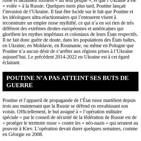
russe et ukrainien forment « un seul peuple », et que l’Ukraine a été
« volée » à la Russie. Quelques mois plus tard, Poutine lançait
l’invasion de l’Ukraine. Il faut être lucide sur le fait que Poutine et
les idéologues ultra-réactionnaires qui l’entourent visent à
reconstruire un empire russe mythifié, ce qui n’a en soi rien de très
différent des extrêmes droites européennes et américaines qui
glorifient les mythes impériaux et coloniaux de leurs États respectifs.
Il ne fait donc guère de doute, dans les populations des États baltes,
en Ukraine, en Moldavie, en Roumanie, ou même en Pologne que
Poutine n’a aucun désir de s’arrêter aux régions prises à l’Ukraine
aujourd’hui. Le précédent 2014-2022 en Ukraine est à cet égard
éclairant.
POUTINE N’A PAS ATTEINT SES BUTS DE
GUERRE
Poutine et l’appareil de propagande de l’État russe martèlent depuis
trois ans maintenant que la Russie se défend en envahissant son
voisin. Officiellement, le but assigné à « l’opération militaire
spéciale » par le conseil de sécurité de la fédération de Russie est de
« protéger le territoire russe » contre les « néo-nazis » qui seraient au
pouvoir à Kiev. L’opération devait durer quelques semaines, comme
en Géorgie en 2008.