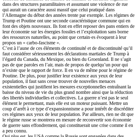
dans des structures paramilitaires et assumant une violence de rue
qui aurait un caractère aussi massif que celui pratiqué dans
l’Allemagne du début des années trente par exemple. Les régimes de
Trump et Poutine ont une seconde caractéristique commune qui en
font des objets nouveaux. Ils font en effet reposer des pans entiers de
leur économie sur les énergies fossiles et l’exploitation sans borne
des ressources naturelles, au point que certain·es évoquent à leur
propos un « carbo-fascisme ».
C’est à l’aune de ces éléments de continuité et de discontinuité qu’il
faut considérer sérieusement les déclarations martiales de Trump à
l’égard du Canada, du Mexique, ou bien du Groenland. Il ne s’agit
pas de que paroles en l’air, mais de propos de quelqu’un pour qui
n’existe que le rapport de force. Il en va de même pour le régime de
Poutine. De plus, pour justifier leur existence aux yeux de leur
population, il faut sans cesse trouver de nouvelles menaces
existentielles qui justifient les mesures exceptionnelles entraînant la
baisse du niveau de vie du plus grand nombre ainsi que la réduction
des libertés individuelles et collectives. La guerre n’est pas le seul
élément le permettant, mais elle est un moteur puissant. Mettre un
coup d’arrêt à ce type d’expansionnisme a pour intérêt de discréditer
ces régimes aux yeux de leur population. Par ailleurs, rien ne dit que
le régime russe se montrera en mesure de reconvertir son économie
de guerre sans effondrement, qui constituerait une crise comme il en
a peu connu.
Qui plus est, les USA comme la Russie sont engagées dans des