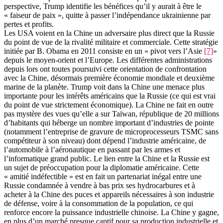
perspective, Trump identifie les bénéfices qu’il y aurait à être le
« faiseur de paix », quitte à passer l’indépendance ukrainienne par
pertes et profits.
Les USA voient en la Chine un adversaire plus direct que la Russie
du point de vue de la rivalité militaire et commerciale. Cette stratégie
initiée par B. Obama en 2011 consiste en un « pivot vers l’Asie
[7]
»
depuis le moyen-orient et l’Europe. Les différentes administrations
depuis lors ont toutes poursuivi cette orientation de confrontation
avec la Chine, désormais première économie mondiale et deuxième
marine de la planète. Trump voit dans la Chine une menace plus
importante pour les intérêts américains que la Russie (ce qui est vrai
du point de vue strictement économique). La Chine ne fait en outre
pas mystère des vues qu’elle a sur Taïwan, république de 20 millions
d’habitants qui héberge un nombre important d’industries de pointe
(notamment l’entreprise de gravure de microprocesseurs TSMC sans
compétiteur à son niveau) dont dépend l’industrie américaine, de
l’automobile à l’aéronautique en passant par les armes et
l’informatique grand public. Le lien entre la Chine et la Russie est
un sujet de préoccupation pour la diplomatie américaine. Cette
« amitié indéfectible » est en fait un partenariat inégal entre une
Russie condamnée à vendre à bas prix ses hydrocarbures et à
acheter à la Chine des puces et appareils nécessaires à son industrie
de défense, voire à la consommation de la population, ce qui
renforce encore la puissance industrielle chinoise. La Chine y gagne,
en plus d’un marché presque captif pour sa production industrielle et