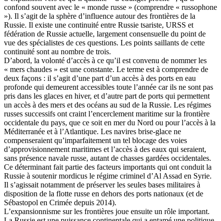
confond souvent avec le « monde russe » (comprendre « russophone
»). Il s’agit de la sphère d’influence autour des frontières de la
Russie. Il existe une continuité entre Russie tsariste, URSS et
fédération de Russie actuelle, largement consensuelle du point de
vue des spécialistes de ces questions. Les points saillants de cette
continuité sont au nombre de trois.
D’abord, la volonté d’accès à ce qu’il est convenu de nommer les
« mers chaudes » est une constante. Le terme est à comprendre de
deux façons : il s’agit d’une part d’un accès à des ports en eau
profonde qui demeurent accessibles toute l’année car ils ne sont pas
pris dans les glaces en hiver, et d’autre part de ports qui permettent
un accès à des mers et des océans au sud de la Russie. Les régimes
russes successifs ont craint l’encerclement maritime sur la frontière
occidentale du pays, que ce soit en mer du Nord ou pour l’accès à la
Méditerranée et à l’Atlantique. Les navires brise-glace ne
compenseraient qu’imparfaitement un tel blocage des voies
d’approvisionnement maritimes et l’accès à des eaux qui seraient,
sans présence navale russe, autant de chasses gardées occidentales.
Ce déterminant fait partie des facteurs importants qui ont conduit la
Russie à soutenir mordicus le régime criminel d’Al Assad en Syrie.
Il s’agissait notamment de préserver les seules bases militaires à
disposition de la flotte russe en dehors des ports nationaux (et de
Sébastopol en Crimée depuis 2014).
L’expansionnisme sur les frontières joue ensuite un rôle important.
La Russie est une puissance continentale qui a entamé une politique