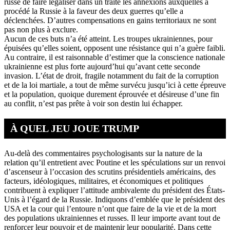
russe de faire légaliser dans un traité les annexions auxquelles a
procédé la Russie à la faveur des deux guerres qu’elle a
déclenchées. D’autres compensations en gains territoriaux ne sont
pas non plus à exclure.
Aucun de ces buts n’a été atteint. Les troupes ukrainiennes, pour
épuisées qu’elles soient, opposent une résistance qui n’a guère faibli.
Au contraire, il est raisonnable d’estimer que la conscience nationale
ukrainienne est plus forte aujourd’hui qu’avant cette seconde
invasion. L’état de droit, fragile notamment du fait de la corruption
et de la loi martiale, a tout de même survécu jusqu’ici à cette épreuve
et la population, quoique durement éprouvée et désireuse d’une fin
au conflit, n’est pas prête à voir son destin lui échapper.
À QUEL JEU JOUE TRUMP
Au-delà des commentaires psychologisants sur la nature de la
relation qu’il entretient avec Poutine et les spéculations sur un renvoi
d’ascenseur à l’occasion des scrutins présidentiels américains, des
facteurs, idéologiques, militaires, et économiques et politiques
contribuent à expliquer l’attitude ambivalente du président des États-
Unis à l’égard de la Russie. Indiquons d’emblée que le président des
USA et la cour qui l’entoure n’ont que faire de la vie et de la mort
des populations ukrainiennes et russes. Il leur importe avant tout de
renforcer leur pouvoir et de maintenir leur popularité. Dans cette