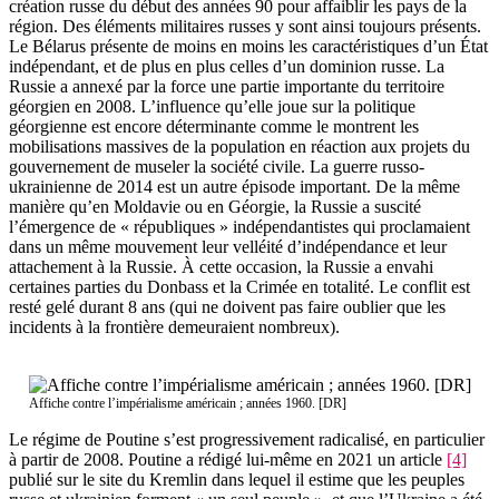
création russe du début des années 90 pour affaiblir les pays de la
région. Des éléments militaires russes y sont ainsi toujours présents.
Le Bélarus présente de moins en moins les caractéristiques d’un État
indépendant, et de plus en plus celles d’un dominion russe. La
Russie a annexé par la force une partie importante du territoire
géorgien en 2008. L’influence qu’elle joue sur la politique
géorgienne est encore déterminante comme le montrent les
mobilisations massives de la population en réaction aux projets du
gouvernement de museler la société civile. La guerre russo-
ukrainienne de 2014 est un autre épisode important. De la même
manière qu’en Moldavie ou en Géorgie, la Russie a suscité
l’émergence de « républiques » indépendantistes qui proclamaient
dans un même mouvement leur velléité d’indépendance et leur
attachement à la Russie. À cette occasion, la Russie a envahi
certaines parties du Donbass et la Crimée en totalité. Le conflit est
resté gelé durant 8 ans (qui ne doivent pas faire oublier que les
incidents à la frontière demeuraient nombreux).
Affiche contre l’impérialisme américain ; années 1960. [DR]
Le régime de Poutine s’est progressivement radicalisé, en particulier
à partir de 2008. Poutine a rédigé lui-même en 2021 un article
[4]
publié sur le site du Kremlin dans lequel il estime que les peuples