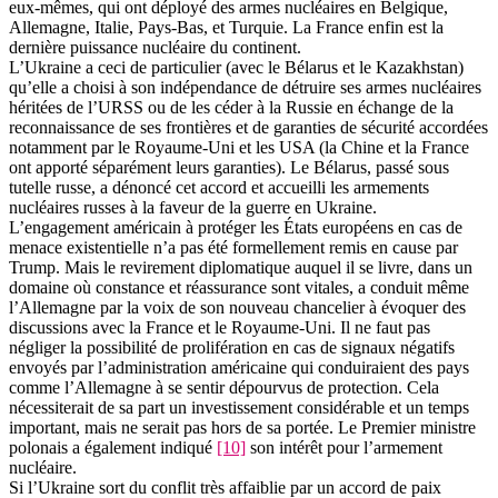
eux-mêmes, qui ont déployé des armes nucléaires en Belgique,
Allemagne, Italie, Pays-Bas, et Turquie. La France enfin est la
dernière puissance nucléaire du continent.
L’Ukraine a ceci de particulier (avec le Bélarus et le Kazakhstan)
qu’elle a choisi à son indépendance de détruire ses armes nucléaires
héritées de l’URSS ou de les céder à la Russie en échange de la
reconnaissance de ses frontières et de garanties de sécurité accordées
notamment par le Royaume-Uni et les USA (la Chine et la France
ont apporté séparément leurs garanties). Le Bélarus, passé sous
tutelle russe, a dénoncé cet accord et accueilli les armements
nucléaires russes à la faveur de la guerre en Ukraine.
L’engagement américain à protéger les États européens en cas de
menace existentielle n’a pas été formellement remis en cause par
Trump. Mais le revirement diplomatique auquel il se livre, dans un
domaine où constance et réassurance sont vitales, a conduit même
l’Allemagne par la voix de son nouveau chancelier à évoquer des
discussions avec la France et le Royaume-Uni. Il ne faut pas
négliger la possibilité de prolifération en cas de signaux négatifs
envoyés par l’administration américaine qui conduiraient des pays
comme l’Allemagne à se sentir dépourvus de protection. Cela
nécessiterait de sa part un investissement considérable et un temps
important, mais ne serait pas hors de sa portée. Le Premier ministre
polonais a également indiqué
[10]
son intérêt pour l’armement
nucléaire.
Si l’Ukraine sort du conflit très affaiblie par un accord de paix