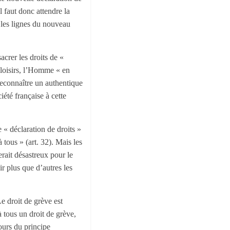
l faut donc attendre la
s les lignes du nouveau
crer les droits de «
loisirs, l’Homme « en
reconnaître un authentique
iété française à cette
 « déclaration de droits »
 tous » (art. 32). Mais les
erait désastreux pour le
r plus que d’autres les
Le droit de grève est
à tous un droit de grève,
tours du principe