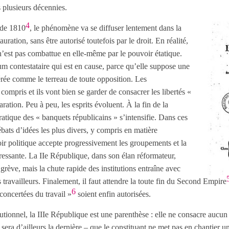
s plusieurs décennies.
4
l de 1810
, le phénomène va se diffuser lentement dans la
auration, sans être autorisé toutefois par le droit. En réalité,
n’est pas combattue en elle-même par le pouvoir étatique.
m contestataire qui est en cause, parce qu’elle suppose une
érée comme le terreau de toute opposition. Les
 compris et ils vont bien se garder de consacrer les libertés «
aration. Peu à peu, les esprits évoluent. À la fin de la
ratique des « banquets républicains » s’intensifie. Dans ces
bats d’idées les plus divers, y compris en matière
ir politique accepte progressivement les groupements et la
pressante. La IIe République, dans son élan réformateur,
 grève, mais la chute rapide des institutions entraîne avec
s travailleurs. Finalement, il faut attendre la toute fin du Second Empire
6
concertées du travail »
soient enfin autorisées.
tionnel, la IIIe République est une parenthèse : elle ne consacre aucun 
e sera d’ailleurs la dernière – que le constituant ne met pas en chantier 