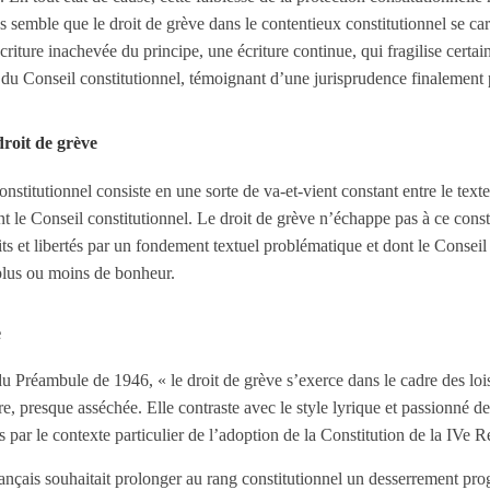
ous semble que le droit de grève dans le contentieux constitutionnel se ca
criture inachevée du principe, une écriture continue, qui fragilise certa
é du Conseil constitutionnel, témoignant d’une jurisprudence finalement
droit de grève
onstitutionnel consiste en une sorte de va-et-vient constant entre le texte
nt le Conseil constitutionnel. Le droit de grève n’échappe pas à ce consta
s et libertés par un fondement textuel problématique et dont le Conseil 
plus ou moins de bonheur.
e
du Préambule de 1946, « le droit de grève s’exerce dans le cadre des loi
e, presque asséchée. Elle contraste avec le style lyrique et passionné d
 par le contexte particulier de l’adoption de la Constitution de la IVe 
ançais souhaitait prolonger au rang constitutionnel un desserrement prog