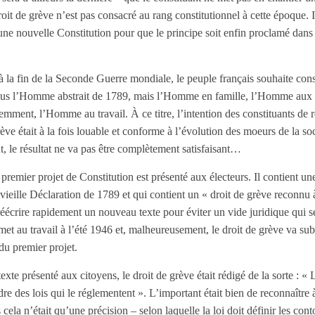
oit de grève n’est pas consacré au rang constitutionnel à cette époque. I
d’une nouvelle Constitution pour que le principe soit enfin proclamé dan
 la fin de la Seconde Guerre mondiale, le peuple français souhaite consa
lus l’Homme abstrait de 1789, mais l’Homme en famille, l’Homme aux 
emment, l’Homme au travail. À ce titre, l’intention des constituants de 
rève était à la fois louable et conforme à l’évolution des moeurs de la soc
 le résultat ne va pas être complètement satisfaisant…
remier projet de Constitution est présenté aux électeurs. Il contient une
vieille Déclaration de 1789 et qui contient un « droit de grève reconnu à
 réécrire rapidement un nouveau texte pour éviter un vide juridique qui s
t au travail à l’été 1946 et, malheureusement, le droit de grève va subi
du premier projet.
exte présenté aux citoyens, le droit de grève était rédigé de la sorte : « 
re des lois qui le réglementent ». L’important était bien de reconnaître 
cela n’était qu’une précision – selon laquelle la loi doit définir les con