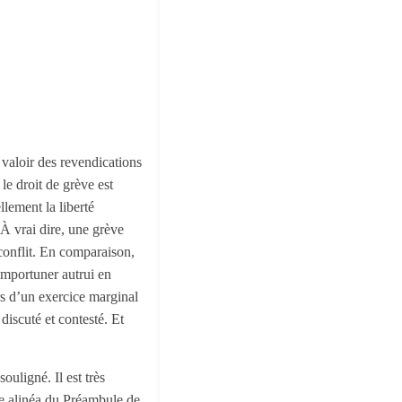
 valoir des revendications
 le droit de grève est
llement la liberté
 À vrai dire, une grève
 conflit. En comparaison,
importuner autrui en
urs d’un exercice marginal
discuté et contesté. Et
ouligné. Il est très
ème alinéa du Préambule de