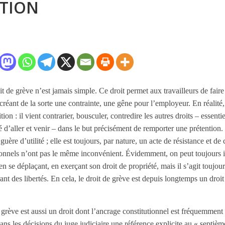
TION
 de grève n’est jamais simple. Ce droit permet aux travailleurs de faire
n créant de la sorte une contrainte, une gêne pour l’employeur. En réalité,
ion : il vient contrarier, bousculer, contredire les autres droits – essentie
té d’aller et venir – dans le but précisément de remporter une prétention.
uère d’utilité ; elle est toujours, par nature, un acte de résistance et de
utionnels n’ont pas le même inconvénient. Évidemment, on peut toujours 
en se déplaçant, en exerçant son droit de propriété, mais il s’agit toujo
t des libertés. En cela, le droit de grève est depuis longtemps un droit 
e grève est aussi un droit dont l’ancrage constitutionnel est fréquemment s
 dans les décisions du juge judiciaire une référence explicite au « septi