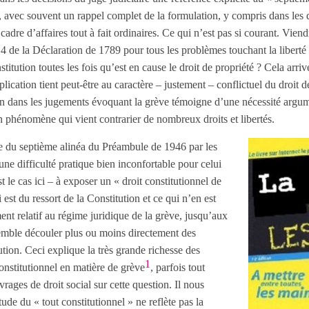
, avec souvent un rappel complet de la formulation, y compris dans les 
adre d’affaires tout à fait ordinaires. Ce qui n’est pas si courant. Viendra
le 4 de la Déclaration de 1789 pour tous les problèmes touchant la liberté
nstitution toutes les fois qu’est en cause le droit de propriété ? Cela arr
xplication tient peut-être au caractère – justement – conflictuel du droit 
ion dans les jugements évoquant la grève témoigne d’une nécessité argu
un phénomène qui vient contrarier de nombreux droits et libertés.
nte du septième alinéa du Préambule de 1946 par les
 une difficulté pratique bien inconfortable pour celui
le cas ici – à exposer un « droit constitutionnel de
ui est du ressort de la Constitution et ce qui n’en est
ment relatif au régime juridique de la grève, jusqu’aux
 semble découler plus ou moins directement des
ution. Ceci explique la très grande richesse des
1
nstitutionnel en matière de grève
, parfois tout
vrages de droit social sur cette question. Il nous
tude du « tout constitutionnel » ne reflète pas la