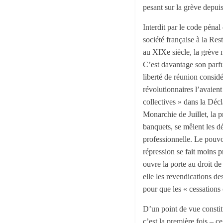
pesant sur la grève depui
Interdit par le code péna
société française à la Rest
au XIXe siècle, la grève 
C’est davantage son parfu
liberté de réunion consid
révolutionnaires l’avaient
collectives » dans la Décl
Monarchie de Juillet, la p
banquets, se mêlent les dé
professionnelle. Le pouvo
répression se fait moins 
ouvre la porte au droit de
elle les revendications de
pour que les « cessations 
D’un point de vue constitu
c’est la première fois – c