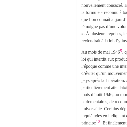
nouvellement consacré. Ent
la formule « reconnu à tous
que l’on connaît aujourd’
témoigne pas d’une volonté
». À plusieurs reprises, l
reviendrait à la loi d’y in
9
Au mois de mai 1946
, 
loi qui interdit aux produ
l’époque comme une interd
d’éviter qu’un mouvement 
pays après la Libération. 
particulièrement attentatoi
mois d’août 1946, au mome
parlementaires, de reconna
universalité. Certains dép
inquiétudes en indiquant 
12
principe
. Et finalement