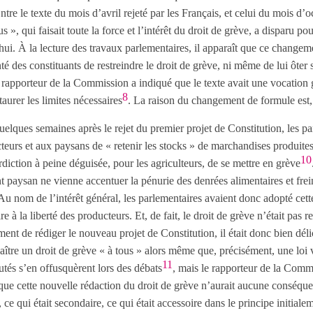
re le texte du mois d’avril rejeté par les Français, et celui du mois d’
 », qui faisait toute la force et l’intérêt du droit de grève, a disparu pou
hui. À la lecture des travaux parlementaires, il apparaît que ce change
 des constituants de restreindre le droit de grève, ni même de lui ôter 
e rapporteur de la Commission a indiqué que le texte avait une vocation g
8
staurer les limites nécessaires
. La raison du changement de formule est, à
quelques semaines après le rejet du premier projet de Constitution, les p
cteurs et aux paysans de « retenir les stocks » de marchandises produites
10
iction à peine déguisée, pour les agriculteurs, de se mettre en grève
paysan ne vienne accentuer la pénurie des denrées alimentaires et frein
Au nom de l’intérêt général, les parlementaires avaient donc adopté cett
re à la liberté des producteurs. Et, de fait, le droit de grève n’était pas
nt de rédiger le nouveau projet de Constitution, il était donc bien délic
ître un droit de grève « à tous » alors même que, précisément, une loi v
11
utés s’en offusquèrent lors des débats
, mais le rapporteur de la Commi
que cette nouvelle rédaction du droit de grève n’aurait aucune conséque
, ce qui était secondaire, ce qui était accessoire dans le principe initiale