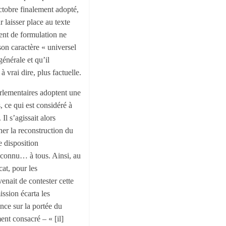
octobre finalement adopté,
r laisser place au texte
ment de formulation ne
son caractère « universel
énérale et qu’il
 vrai dire, plus factuelle.
arlementaires adoptent une
, ce qui est considéré à
. Il s’agissait alors
er la reconstruction du
e disposition
 reconnu… à tous. Ainsi, au
at, pour les
enait de contester cette
ssion écarta les
nce sur la portée du
ment consacré – « [il]