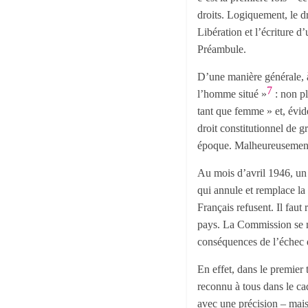
droits. Logiquement, le dr
Libération et l’écriture 
Préambule.
D’une manière générale, à
7
l’homme situé »
: non p
tant que femme » et, évid
droit constitutionnel de g
époque. Malheureusement,
Au mois d’avril 1946, un p
qui annule et remplace la 
Français refusent. Il faut
pays. La Commission se me
conséquences de l’échec 
En effet, dans le premier t
reconnu à tous dans le cad
avec une précision – mais 