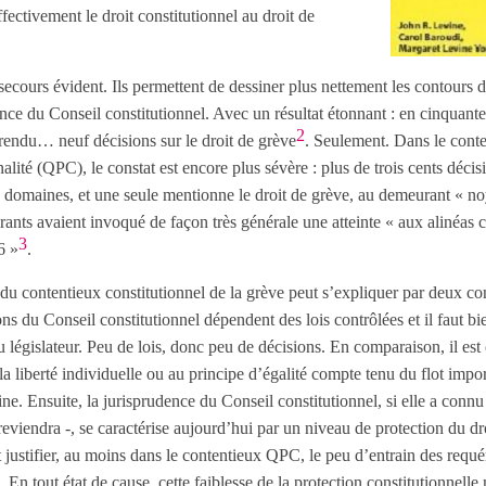
ffectivement le droit constitutionnel au droit de
n secours évident. Ils permettent de dessiner plus nettement les contours 
nce du Conseil constitutionnel. Avec un résultat étonnant : en cinquante
2
 rendu… neuf décisions sur le droit de grève
. Seulement. Dans le conte
nnalité (QPC), le constat est encore plus sévère : plus de trois cents déc
de domaines, et une seule mentionne le droit de grève, au demeurant « noy
rants avaient invoqué de façon très générale une atteinte « aux alinéas 
3
6 »
.
 du contentieux constitutionnel de la grève peut s’expliquer par deux co
ons du Conseil constitutionnel dépendent des lois contrôlées et il faut bi
du législateur. Peu de lois, donc peu de décisions. En comparaison, il est
la liberté individuelle ou au principe d’égalité compte tenu du flot impo
ine. Ensuite, la jurisprudence du Conseil constitutionnel, si elle a conn
eviendra -, se caractérise aujourd’hui par un niveau de protection du dr
it justifier, au moins dans le contentieux QPC, le peu d’entrain des requ
. En tout état de cause, cette faiblesse de la protection constitutionnelle