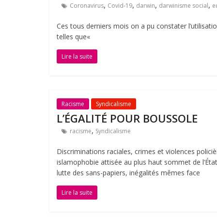
,
,
,
,
Coronavirus
Covid-19
darwin
darwinisme social
e
Ces tous derniers mois on a pu constater l’utilisat
telles que«
Lire la suite
Racisme
Syndicalisme
L’ÉGALITÉ POUR BOUSSOLE
,
racisme
Syndicalisme
Discriminations raciales, crimes et violences policiè
islamophobie attisée au plus haut sommet de l’État
lutte des sans-papiers, inégalités mêmes face
Lire la suite