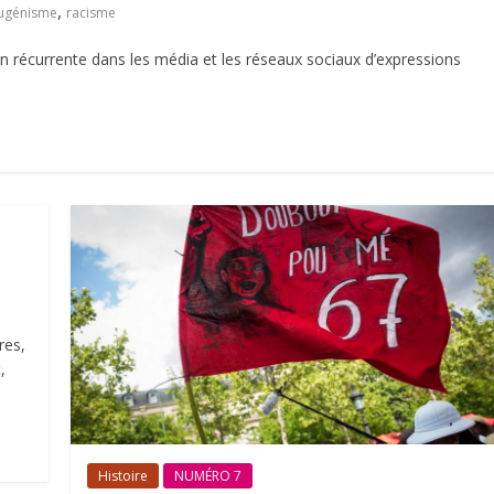
,
ugénisme
racisme
ion récurrente dans les média et les réseaux sociaux d’expressions
res,
,
Histoire
NUMÉRO 7