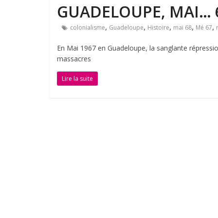
GUADELOUPE, MAI… 
,
,
,
,
,
colonialisme
Guadeloupe
Histoire
mai 68
Mé 67
En Mai 1967 en Guadeloupe, la sanglante répression 
massacres
Lire la suite