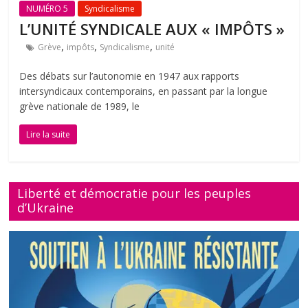
NUMÉRO 5
Syndicalisme
L’UNITÉ SYNDICALE AUX « IMPÔTS »
,
,
,
Grève
impôts
Syndicalisme
unité
Des débats sur l’autonomie en 1947 aux rapports
intersyndicaux contemporains, en passant par la longue
grève nationale de 1989, le
Lire la suite
Liberté et démocratie pour les peuples
d’Ukraine