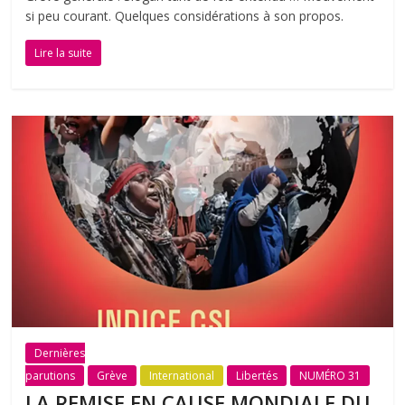
si peu courant. Quelques considérations à son propos.
Lire la suite
Dernières
parutions
Grève
International
Libertés
NUMÉRO 31
LA REMISE EN CAUSE MONDIALE DU