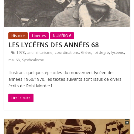
Histoire
Libertés
NUMÉRO 6
LES LYCÉENS DES ANNÉES 68
,
,
,
,
,
,
1973
antimilitarisme
coordinations
Grève
loi degré
lycéens
,
mai 68
Syndicalisme
Illustrant quelques épisodes du mouvement lycéen des
années 1960/1970, les textes suivants sont issus de divers
écrits de Robi Morder1.
Lire la suite