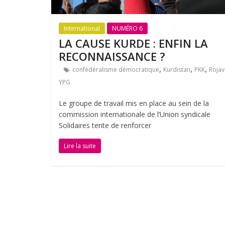
International
NUMÉRO 6
LA CAUSE KURDE : ENFIN LA
RECONNAISSANCE ?
,
,
,
confédéralisme démocratique
Kurdistan
PKK
Rojav
YPG
Le groupe de travail mis en place au sein de la
commission internationale de l’Union syndicale
Solidaires tente de renforcer
Lire la suite