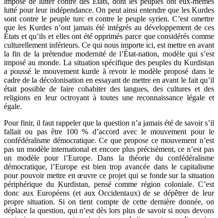
impose de lutter contre des États, dont les peuples ont eux-mêmes
lutté pour leur indépendance. On peut ainsi entendre que les Kurdes
sont contre le peuple turc et contre le peuple syrien. C’est omettre
que les Kurdes n’ont jamais été intégrés au développement de ces
États et qu’ils et elles ont été opprimés parce que considérés comme
culturellement inférieurs. Ce qui nous importe ici, est mettre en avant
la fin de la prétendue modernité de l’État-nation, modèle qui s’est
imposé au monde. La situation spécifique des peuples du Kurdistan
a poussé le mouvement kurde à revoir le modèle proposé dans le
cadre de la décolonisation en essayant de mettre en avant le fait qu’il
était possible de faire cohabiter des langues, des cultures et des
religions en leur octroyant à toutes une reconnaissance légale et
égale.
Pour finir, il faut rappeler que la question n’a jamais été de savoir s’il
fallait ou pas être 100 % d’accord avec le mouvement pour le
confédéralisme démocratique. Ce que propose ce mouvement n’est
pas un modèle international et encore plus précisément, ce n’est pas
un modèle pour l’Europe. Dans la théorie du confédéralisme
démocratique, l’Europe est bien trop avancée dans le capitalisme
pour pouvoir mettre en œuvre ce projet qui se fonde sur la situation
périphérique du Kurdistan, pensé comme région coloniale. C’est
donc aux Européens (et aux Occidentaux) de se dépêtrer de leur
propre situation. Si on tient compte de cette dernière donnée, on
déplace la question, qui n’est dès lors plus de savoir si nous devons