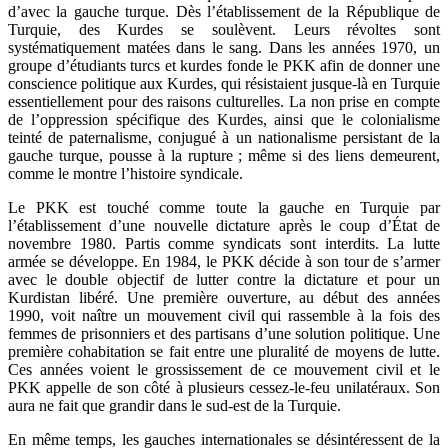
d’avec la gauche turque. Dès l’établissement de la République de
Turquie, des Kurdes se soulèvent. Leurs révoltes sont
systématiquement matées dans le sang. Dans les années 1970, un
groupe d’étudiants turcs et kurdes fonde le PKK afin de donner une
conscience politique aux Kurdes, qui résistaient jusque-là en Turquie
essentiellement pour des raisons culturelles. La non prise en compte
de l’oppression spécifique des Kurdes, ainsi que le colonialisme
teinté de paternalisme, conjugué à un nationalisme persistant de la
gauche turque, pousse à la rupture ; même si des liens demeurent,
comme le montre l’histoire syndicale.
Le PKK est touché comme toute la gauche en Turquie par
l’établissement d’une nouvelle dictature après le coup d’État de
novembre 1980. Partis comme syndicats sont interdits. La lutte
armée se développe. En 1984, le PKK décide à son tour de s’armer
avec le double objectif de lutter contre la dictature et pour un
Kurdistan libéré. Une première ouverture, au début des années
1990, voit naître un mouvement civil qui rassemble à la fois des
femmes de prisonniers et des partisans d’une solution politique. Une
première cohabitation se fait entre une pluralité de moyens de lutte.
Ces années voient le grossissement de ce mouvement civil et le
PKK appelle de son côté à plusieurs cessez-le-feu unilatéraux. Son
aura ne fait que grandir dans le sud-est de la Turquie.
En même temps, les gauches internationales se désintéressent de la