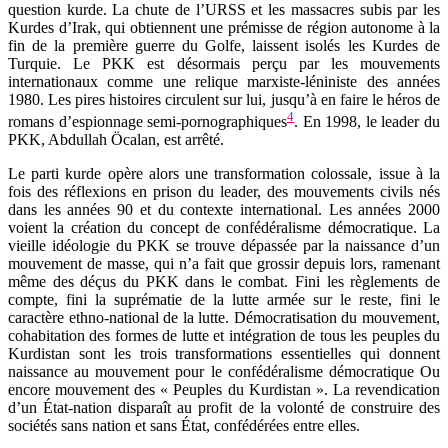
question kurde. La chute de l’URSS et les massacres subis par les
Kurdes d’Irak, qui obtiennent une prémisse de région autonome à la
fin de la première guerre du Golfe, laissent isolés les Kurdes de
Turquie. Le PKK est désormais perçu par les mouvements
internationaux comme une relique marxiste-léniniste des années
1980. Les pires histoires circulent sur lui, jusqu’à en faire le héros de
4
romans d’espionnage semi-pornographiques
. En 1998, le leader du
PKK, Abdullah Öcalan, est arrêté.
Le parti kurde opère alors une transformation colossale, issue à la
fois des réflexions en prison du leader, des mouvements civils nés
dans les années 90 et du contexte international. Les années 2000
voient la création du concept de confédéralisme démocratique. La
vieille idéologie du PKK se trouve dépassée par la naissance d’un
mouvement de masse, qui n’a fait que grossir depuis lors, ramenant
même des déçus du PKK dans le combat. Fini les règlements de
compte, fini la suprématie de la lutte armée sur le reste, fini le
caractère ethno-national de la lutte. Démocratisation du mouvement,
cohabitation des formes de lutte et intégration de tous les peuples du
Kurdistan sont les trois transformations essentielles qui donnent
naissance au mouvement pour le confédéralisme démocratique Ou
encore mouvement des « Peuples du Kurdistan ». La revendication
d’un État-nation disparaît au profit de la volonté de construire des
sociétés sans nation et sans État, confédérées entre elles.