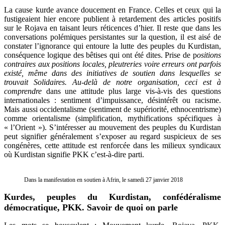
La cause kurde avance doucement en France. Celles et ceux qui la
fustigeaient hier encore publient à retardement des articles positifs
sur le Rojava en taisant leurs réticences d’hier. Il reste que dans les
conversations polémiques persistantes sur la question, il est aisé de
constater l’ignorance qui entoure la lutte des peuples du Kurdistan,
conséquence logique des bêtises qui ont été dites. Prise de p
ositions
contraires aux positions locales, pleutreries voire erreurs ont parfois
existé, même dans des initiatives de soutien dans lesquelles se
trouvait Solidaires. Au-delà de notre organisation, ceci est à
comprendre
dans une attitude plus large vis-à-vis des questions
internationales : sentiment d’impuissance, désintérêt ou racisme.
Mais aussi occidentalisme (sentiment de supériorité, ethnocentrisme)
comme orientalisme (simplification, mythifications spécifiques à
« l’Orient »). S’intéresser au mouvement des peuples du Kurdistan
peut signifier généralement s’exposer au regard suspicieux de ses
congénères, cette attitude est renforcée dans les milieux syndicaux
où Kurdistan signifie PKK c’est-à-dire parti.
Dans la manifestation en soutien à Afrin, le samedi 27 janvier 2018
Kurdes, peuples du Kurdistan, confédéralisme
démocratique, PKK. Savoir de quoi on parle