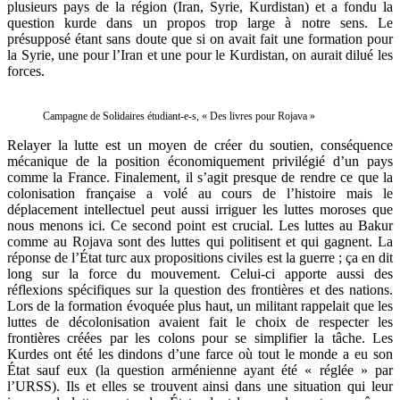
plusieurs pays de la région (Iran, Syrie, Kurdistan) et a fondu la
question kurde dans un propos trop large à notre sens. Le
présupposé étant sans doute que si on avait fait une formation pour
la Syrie, une pour l’Iran et une pour le Kurdistan, on aurait dilué les
forces.
Campagne de Solidaires étudiant-e-s, « Des livres pour Rojava »
Relayer la lutte est un moyen de créer du soutien, conséquence
mécanique de la position économiquement privilégié d’un pays
comme la France. Finalement, il s’agit presque de rendre ce que la
colonisation française a volé au cours de l’histoire mais le
déplacement intellectuel peut aussi irriguer les luttes moroses que
nous menons ici. Ce second point est crucial. Les luttes au Bakur
comme au Rojava sont des luttes qui politisent et qui gagnent. La
réponse de l’État turc aux propositions civiles est la guerre ; ça en dit
long sur la force du mouvement. Celui-ci apporte aussi des
réflexions spécifiques sur la question des frontières et des nations.
Lors de la formation évoquée plus haut, un militant rappelait que les
luttes de décolonisation avaient fait le choix de respecter les
frontières créées par les colons pour se simplifier la tâche. Les
Kurdes ont été les dindons d’une farce où tout le monde a eu son
État sauf eux (la question arménienne ayant été « réglée » par
l’URSS). Ils et elles se trouvent ainsi dans une situation qui leur