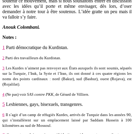
soutenir ce mouvement, mais si nous souhaitons entrer en discussion
avec les idées qu’il porte et même envisager, dès lors, d’oser
demander à notre tour à être soutenus. L’idée gratte un peu mais il
va falloir s’y faire.
Anouk Colombani.
Notes :
1
Parti démocratique du Kurdistan.
2
Parti des travailleurs du Kurdistan.
3
Les Kurdes n’aiment pas renvoyer aux États auxquels ils sont soumis, séparés
sur la Turquie, l’Irak, la Syrie et l’Iran, ils ont donné à ces quatre régions les
noms des points cardinaux : nord (Bakur), sud (Bashur), ouest (Rojava), est
(Rojalilat).
4
(Ne pas) voir
SAS contre PKK,
de Gérard de Villiers.
5
Lesbiennes, gays, bisexuels, transgenres.
6
Il s’agit d’un camp de réfugiés Kurdes, arrivés de Turquie dans les années 90,
qui s’installèrent sur un emplacement laissé par Saddam Hussein à 100
kilomètres au sud de Mossoul.