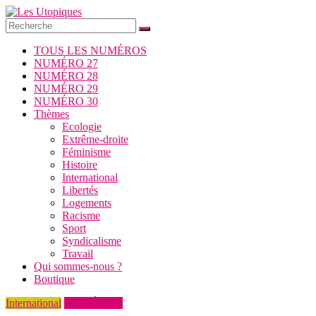
Passer
au
contenu
Les
TOUS LES NUMÉROS
Utopiques
NUMÉRO 27
NUMÉRO 28
Revue
NUMÉRO 29
de
NUMÉRO 30
réflexion
Thèmes
éditée
Ecologie
par
Extrême-droite
l'Union
Féminisme
syndicale
Histoire
Solidaires
International
Libertés
Logements
Racisme
Sport
Syndicalisme
Travail
Qui sommes-nous ?
Boutique
International
NUMÉRO 6