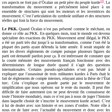
10
ces aspects ne font pas d’Öcalan un petit père du peuple kurde
. La
transformation du mouvement a précisément laissé place à un
ensemble de structures qui sont les moteurs et les inventrices du
mouvement. C’est l’articulation du symbole unifiant et des structures
réelles qui font la force du mouvement.
Le PKK
.
Quand Öcalan n’est pas présenté comme le méchant, on
donne ce rôle au PKK. En quelques mois, tout le monde est devenu
spécialiste des exactions du PKK. Mouvement armé illégal, le PKK
a été un parti très dur jusqu’à sa transformation, comme l’ont été la
plupart des partis ayant défendu la lutte armée. Il serait stupide de
nier les divers règlements de compte puisque plusieurs figures du
parti ont demandé pardon pour ça. Il est intéressant de constater que
la courte mémoire des mouvements français fonctionne avec des
déterminismes de longue durée quand il s’agit des questions
internationales. Certains pseudo-spécialistes n’ont pas hésité à
expliquer que l’assassinat de trois militantes kurdes à Paris était le
fait de règlements de compte internes, relayant ainsi la thèse de l’État
turc. Cela s’explique en grande partie par le mouvement de
simplification que nous opérons sur le reste du monde. Il peut être
difficile de faire autrement (on ne peut devenir fin connaisseur de
toute l’histoire mondiale), mais ce n’est pas à nous de juger l’histoire
dans laquelle choisit de s’inscrire le mouvement kurde actuel. C’est
à lui de dealer avec son histoire et ses zones d’ombre. Notre rôle à
nous est de faire avec l’actualité du mouvement et donc avec les