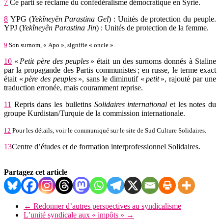
7
Ce parti se réclame du confédéralisme démocratique en Syrie.
8
YPG (
Yekîneyên Parastina Gel
) : Unités de protection du peuple.
YPJ (
Yekîneyên Parastina Jin
) : Unités de protection de la femme.
9
Son surnom, « Apo », signifie « oncle ».
10
«
Petit père des peuples
» était un des surnoms donnés à Staline
par la propagande des Partis communistes ; en russe, le terme exact
était «
père des peuples
», sans le diminutif «
petit
», rajouté par une
traduction erronée, mais couramment reprise.
11
Repris dans les bulletins
Solidaires international
et les notes du
groupe Kurdistan/Turquie de la commission internationale.
12
Pour les détails, voir le communiqué sur le site de Sud Culture Solidaires.
13
Centre d’études et de formation interprofessionnel Solidaires.
Partagez cet article
←
Redonner d’autres perspectives au syndicalisme
L’unité syndicale aux « impôts »
→