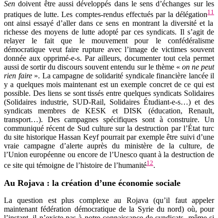
Sen
doivent être aussi développés dans le sens d’échanges sur les
11
pratiques de lutte. Les comptes-rendus effectués par la délégation
ont ainsi essayé d’aller dans ce sens en montrant la diversité et la
richesse des moyens de lutte adopté par ces syndicats. Il s’agit de
relayer le fait que le mouvement pour le confédéralisme
démocratique veut faire rupture avec l’image de victimes souvent
donnée aux opprimé-e-s. Par ailleurs, documenter tout cela permet
aussi de sortir du discours souvent entendu sur le thème «
on ne peut
rien faire
». La campagne de solidarité syndicale financière lancée il
y a quelques mois maintenant est un exemple concret de ce qui est
possible. Des liens se sont tissés entre quelques syndicats Solidaires
(Solidaires industrie, SUD-Rail, Solidaires Étudiant-e-s…) et des
syndicats membres de KESK et DISK (éducation, Renault,
transport…). Des campagnes spécifiques sont à construire. Un
communiqué récent de Sud culture sur la destruction par l’État turc
du site historique Hassan Keyf pourrait par exemple être suivi d’une
vraie campagne d’alerte auprès du ministère de la culture, de
l’Union européenne ou encore de l’Unesco quant à la destruction de
12
ce site qui témoigne de l’histoire de l’humanité
.
Au Rojava : la création d’une économie sociale
La question est plus complexe au Rojava (qu’il faut appeler
maintenant fédération démocratique de la Syrie du nord) où, pour
l’instant, il n’existe pas à notre connaissance de syndicats, même si