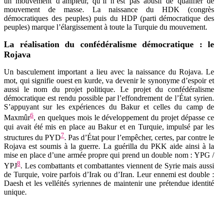
un mouvement d’ampleur, qu’il n’est pas abusif de qualifier de
mouvement de masse. La naissance du HDK (congrès
démocratiques des peuples) puis du HDP (parti démocratique des
peuples) marque l’élargissement à toute la Turquie du mouvement.
La réalisation du confédéralisme démocratique : le
Rojava
Un basculement important a lieu avec la naissance du Rojava. Le
mot, qui signifie ouest en kurde, va devenir le synonyme d’espoir et
aussi le nom du projet politique. Le projet du confédéralisme
démocratique est rendu possible par l’effondrement de l’État syrien.
S’appuyant sur les expériences du Bakur et celles du camp de
6
Maxmûr
, en quelques mois le développement du projet dépasse ce
qui avait été mis en place au Bakur et en Turquie, impulsé par les
7
structures du PYD
. Pas d’État pour l’empêcher, certes, par contre le
Rojava est soumis à la guerre. La guérilla du PKK aide ainsi à la
mise en place d’une armée propre qui prend un double nom : YPG /
8
YPJ
. Les combattants et combattantes viennent de Syrie mais aussi
de Turquie, voire parfois d’Irak ou d’Iran. Leur ennemi est double :
Daesh et les velléités syriennes de maintenir une prétendue identité
unique.