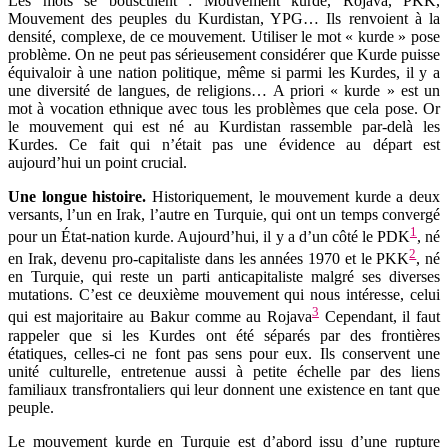
Les mots se bousculent : Mouvement kurde, Rojava, PKK,
Mouvement des peuples du Kurdistan, YPG… Ils renvoient à la
densité, complexe, de ce mouvement. Utiliser le mot « kurde » pose
problème. On ne peut pas sérieusement considérer que Kurde puisse
équivaloir à une nation politique, même si parmi les Kurdes, il y a
une diversité de langues, de religions… A priori « kurde » est un
mot à vocation ethnique avec tous les problèmes que cela pose. Or
le mouvement qui est né au Kurdistan rassemble par-delà les
Kurdes. Ce fait qui n’était pas une évidence au départ est
aujourd’hui un point crucial.
Une longue histoire.
Historiquement, le mouvement kurde a deux
versants, l’un en Irak, l’autre en Turquie, qui ont un temps convergé
1
pour un État-nation kurde. Aujourd’hui, il y a d’un côté le PDK
, né
2
en Irak, devenu pro-capitaliste dans les années 1970 et le PKK
, né
en Turquie, qui reste un parti anticapitaliste malgré ses diverses
mutations. C’est ce deuxième mouvement qui nous intéresse, celui
3
qui est majoritaire au Bakur comme au Rojava
Cependant, il faut
rappeler que si les Kurdes ont été séparés par des frontières
étatiques, celles-ci ne font pas sens pour eux. Ils conservent une
unité culturelle, entretenue aussi à petite échelle par des liens
familiaux transfrontaliers qui leur donnent une existence en tant que
peuple.
Le mouvement kurde en Turquie est d’abord issu d’une rupture