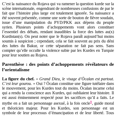
C’est la naissance du Rojava qui va ramener la question kurde sur la
scène internationale, engendrant de nombreuses confusions de par le
fait que l’histoire plus large est totalement ignorée. Sa naissance a
été souvent présentée, comme une sorte de bouton de fièvre soudain,
issue d’une manipulation du PYD/PKK aux dépens du peuple
syrien. Plusieurs points d’achoppements vont alors constituer
l’essentiel des débats, rendant inaudibles la force des luttes au(x)
Kurdistan(s). On peut noter que le Rojava paraît aujourd’hui moins
soumis à suspicion ; cependant, cela se fait souvent au prix du déni
des luttes du Bakur, or cette séparation ne fait pas sens. Sans
compter qu’elle occulte la violence subie par les Kurdes en Turquie
pour leur soutien au Rojava.
Parenthèse : des points d’achoppements révélateurs de
l’orientalisme
La figure du chef
.
«
Grand Dieu, le visage d’Öcalan est partout.
C’est leur gourou.
» Oui ? Öcalan constitue une figure tutélaire dans
le mouvement, pour les Kurdes tout du moins. Öcalan incarne celui
qui a rendu la conscience aux Kurdes, qui oubliaient leur histoire. Il
est aussi éminemment respecté pour les sacrifices qu’il a faits. Le
9
mythe en a fait un personnage asexué, à la fois oncle
, guide moral
et théoricien majeur. Pour les Kurdes, son personnage est un
symbole de leur processus d’émancipation et de leur liberté. Tous