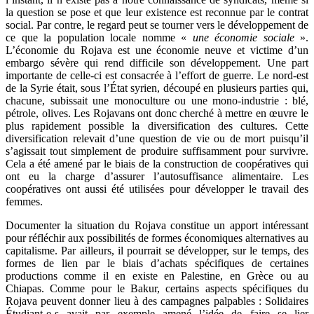
la question se pose et que leur existence est reconnue par le contrat
social. Par contre, le regard peut se tourner vers le développement de
ce que la population locale nomme «
une économie sociale
».
L’économie du Rojava est une économie neuve et victime d’un
embargo sévère qui rend difficile son développement. Une part
importante de celle-ci est consacrée à l’effort de guerre. Le nord-est
de la Syrie était, sous l’État syrien, découpé en plusieurs parties qui,
chacune, subissait une monoculture ou une mono-industrie : blé,
pétrole, olives. Les Rojavans ont donc cherché à mettre en œuvre le
plus rapidement possible la diversification des cultures. Cette
diversification relevait d’une question de vie ou de mort puisqu’il
s’agissait tout simplement de produire suffisamment pour survivre.
Cela a été amené par le biais de la construction de coopératives qui
ont eu la charge d’assurer l’autosuffisance alimentaire. Les
coopératives ont aussi été utilisées pour développer le travail des
femmes.
Documenter la situation du Rojava constitue un apport intéressant
pour réfléchir aux possibilités de formes économiques alternatives au
capitalisme. Par ailleurs, il pourrait se développer, sur le temps, des
formes de lien par le biais d’achats spécifiques de certaines
productions comme il en existe en Palestine, en Grèce ou au
Chiapas. Comme pour le Bakur, certains aspects spécifiques du
Rojava peuvent donner lieu à des campagnes palpables : Solidaires
Étudiant-e-s avait par exemple amené l’idée de faire se lier