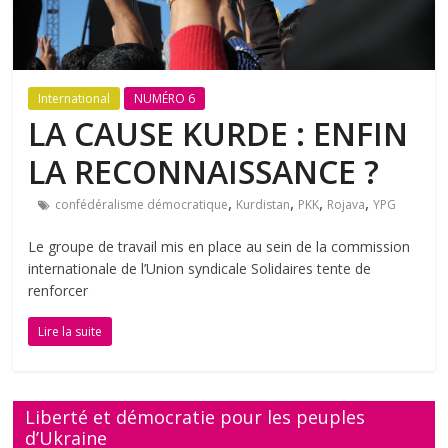
International
NUMÉRO 6
LA CAUSE KURDE : ENFIN
LA RECONNAISSANCE ?
,
,
,
,
confédéralisme démocratique
Kurdistan
PKK
Rojava
YPG
Le groupe de travail mis en place au sein de la commission
internationale de l’Union syndicale Solidaires tente de
renforcer
Lire la suite
Liberté et démocratie pour les peuples
d’Ukraine