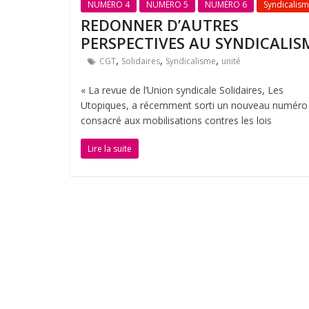
NUMÉRO 4
NUMÉRO 5
NUMÉRO 6
Syndicalis
REDONNER D’AUTRES
PERSPECTIVES AU SYNDICALIS
,
,
,
CGT
Solidaires
Syndicalisme
unité
« La revue de l’Union syndicale Solidaires, Les
Utopiques, a récemment sorti un nouveau numéro
consacré aux mobilisations contres les lois
Lire la suite