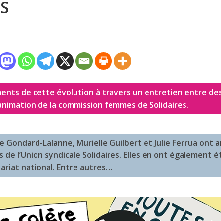
ES
ents de cette évolution à travers un entretien entre des
animation de la commission femmes de Solidaires.
e Gondard-Lalanne, Murielle Guilbert et Julie Ferrua ont 
e l’Union syndicale Solidaires. Elles en ont également ét
riat national. Entre autres…