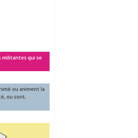
 militantes qui se
animé ou animent la
é, ou sont,