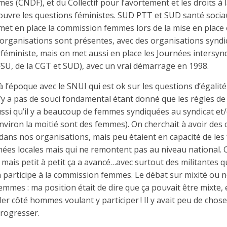
mes (CNDF), et du Collectif pour l’avortement et les droits à 
éouvre les questions féministes. SUD PTT et SUD santé socia
 met en place la commission femmes lors de la mise en place o
’organisations sont présentes, avec des organisations synd
féministe, mais on met aussi en place les Journées intersy
SU, de la CGT et SUD), avec un vrai démarrage en 1998.
 à l’époque avec le SNUI qui est ok sur les questions d’égalit
 n’y a pas de souci fondamental étant donné que les règles de
aussi qu’il y a beaucoup de femmes syndiquées au syndicat et
nviron la moitié sont des femmes). On cherchait à avoir des c
ns nos organisations, mais peu étaient en capacité de les f
ées locales mais qui ne remontent pas au niveau national. O
é, mais petit à petit ça a avancé…avec surtout des militantes
 participe à la commission femmes. Le débat sur mixité ou n
mmes : ma position était de dire que ça pouvait être mixte,
uler côté hommes voulant y participer ! Il y avait peu de chos
progresser.