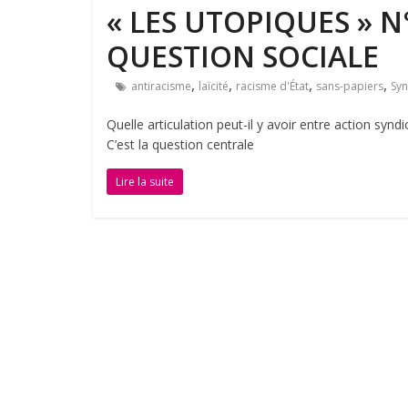
« LES UTOPIQUES » N
QUESTION SOCIALE
,
,
,
,
antiracisme
laïcité
racisme d'État
sans-papiers
Syn
Quelle articulation peut-il y avoir entre action syndi
C’est la question centrale
Lire la suite