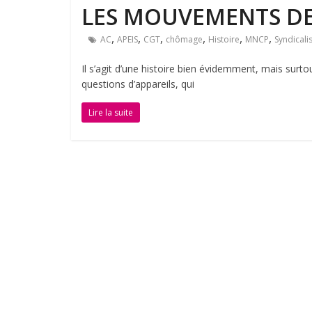
LES MOUVEMENTS D
,
,
,
,
,
,
AC
APEIS
CGT
chômage
Histoire
MNCP
Syndical
Il s’agit d’une histoire bien évidemment, mais sur
questions d’appareils, qui
Lire la suite