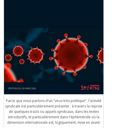
Parce que nous parlons d'un "virus très politique", l'activité
syndicale est particulièrement présente : à travers la reprise
de quelques tracts ou appels syndicaux, dans les textes
introductifs, et particulièrement dans l'éphéméride où la
dimension internationale est, logiquement, mise en avant.