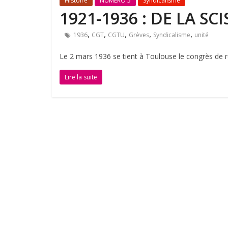
Histoire
NUMÉRO 5
Syndicalisme
1921-1936 : DE LA SC
,
,
,
,
,
1936
CGT
CGTU
Grèves
Syndicalisme
unité
Le 2 mars 1936 se tient à Toulouse le congrès de ré
Lire la suite