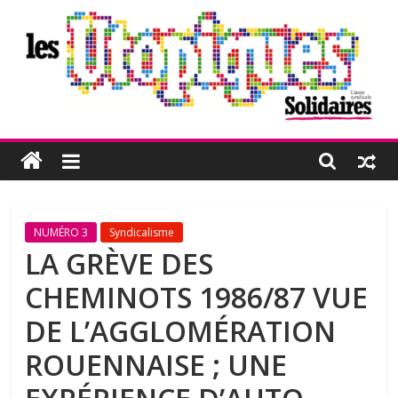
Passer
au
contenu
Les
Utopiques
Revue
NUMÉRO 3
Syndicalisme
de
LA GRÈVE DES
réflexion
CHEMINOTS 1986/87 VUE
éditée
par
DE L’AGGLOMÉRATION
l'Union
ROUENNAISE ; UNE
syndicale
Solidaires