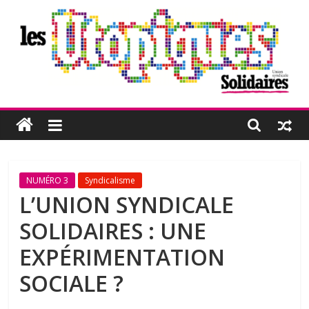
Passer
au
contenu
Les
Utopiques
Revue
NUMÉRO 3
Syndicalisme
de
L’UNION SYNDICALE
réflexion
SOLIDAIRES : UNE
éditée
par
EXPÉRIMENTATION
l'Union
SOCIALE ?
syndicale
Solidaires