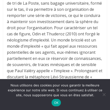
de tri de La Poste, sans bagage universitaire, formé
sur le tas, il va permettre à son organisation de
remporter une série de victoires, ce qui le conduira
à maintenir son investissement dans la sphère du
droit pour l’organisation. Pour caractériser un tel
cas de figure, Odin et Thuderoz (2010) ont forgé le
néologisme d’implexité. Un monde bricolé est un
monde d’implexité « qui fait appel aux ressources
potentielles de ses agents, eux-mêmes ignorant
partiellement en eux ce réservoir de connaissances,
de souvenirs, de traces mnésiques et de sensible
que Paul Valéry appelle « l’implexe ». Prolongeant et
discutant la métaphore Lévi-Straussienne de «
bricolage » pour penser le monde social dans sa
Nous utilisons des cookies pour vous garantir la meilleure
diversité, ils en viendront à la notion de « mondes
expérience sur notre site web. Si vous continuez à utiliser ce
sociaux bricolés » qui reposent et fonctionnent sur
site, nous supposerons que vous en êtes satisfait.
l’expérience ; celle de leurs membres, en particulier,
OK
qui ne reculent pas devant la polyvalence et