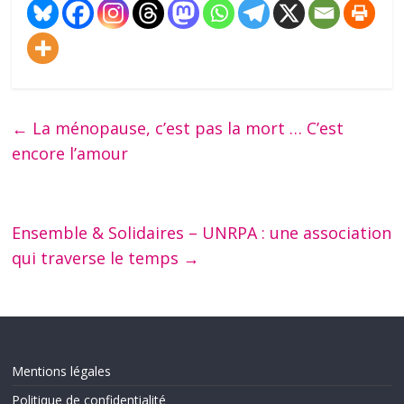
←
La ménopause, c’est pas la mort … C’est
encore l’amour
Ensemble & Solidaires – UNRPA : une association
qui traverse le temps
→
Mentions légales
Politique de confidentialité