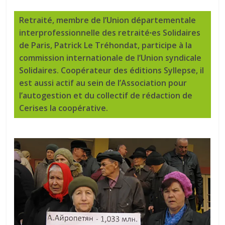
Retraité, membre de l’Union départementale
interprofessionnelle des retraité∙es Solidaires
de Paris, Patrick Le Tréhondat, participe à la
commission internationale de l’Union syndicale
Solidaires. Coopérateur des éditions Syllepse, il
est aussi actif au sein de l’Association pour
l’autogestion et du collectif de rédaction de
Cerises la coopérative.