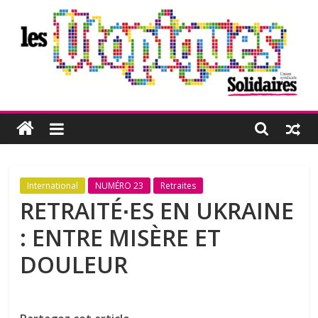
Passer
au
contenu
Les
Utopiques
Revue
International
NUMÉRO 23
Retraites
de
RETRAITÉ∙ES EN UKRAINE
réflexion
: ENTRE MISÈRE ET
éditée
par
DOULEUR
l'Union
syndicale
Solidaires