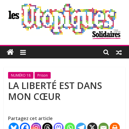
Passer
au
contenu
Les
Utopiques
Revue
NUMÉRO 18
Prison
de
LA LIBERTÉ EST DANS
réflexion
MON CŒUR
éditée
par
l'Union
syndicale
Partagez cet article
Solidaires