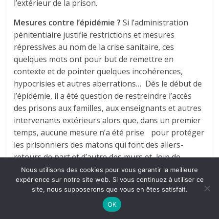
l’extérieur de la prison.
Mesures contre l’épidémie ?
Si l’administration
pénitentiaire justifie restrictions et mesures
répressives au nom de la crise sanitaire, ces
quelques mots ont pour but de remettre en
contexte et de pointer quelques incohérences,
hypocrisies et autres aberrations…
Dès le début de
l’épidémie, il a été question de restreindre l’accès
des prisons aux familles, aux enseignants et autres
intervenants extérieurs alors que, dans un premier
temps, aucune mesure n’a été prise pour protéger
les prisonniers des matons qui font des allers-
retours de part et d’autre des murs et, loin de
toujours respecter les distances, se plaignaient eux-
Nous utilisons des cookies pour vous garantir la meilleure
expérience sur notre site web. Si vous continuez à utiliser ce
mêmes de n’avoir pas le moindre savon à
site, nous supposerons que vous en êtes satisfait.
disposition. Chaque suspicion de cas ou chaque cas
OK
avérée a permis de jeter l’opprobre sur les visiteurs
et d’augmenter les restrictions en ce sens alors