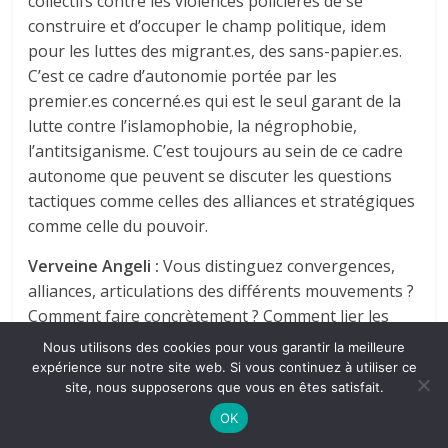
collectifs contre les violences policières de se
construire et d’occuper le champ politique, idem
pour les luttes des migrant.es, des sans-papier.es.
C’est ce cadre d’autonomie portée par les
premier.es concerné.es qui est le seul garant de la
lutte contre l’islamophobie, la négrophobie,
l’antitsiganisme. C’est toujours au sein de ce cadre
autonome que peuvent se discuter les questions
tactiques comme celles des alliances et stratégiques
comme celle du pouvoir.
Verveine Angeli :
Vous distinguez convergences,
alliances, articulations des différents mouvements ?
Comment faire concrètement ? Comment lier les
combats contre le racisme et contre l’extrême droite
Nous utilisons des cookies pour vous garantir la meilleure
? Quelle place à vos yeux pour les syndicats ?
expérience sur notre site web. Si vous continuez à utiliser ce
site, nous supposerons que vous en êtes satisfait.
Ugo Paletha :
Au-delà des mots et des expressions
OK
parfois fatiguées parce qu’elles ont été beaucoup