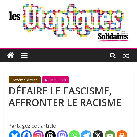
Passer
au
contenu
Les
Utopiques
Revue
Extrême-droite
NUMÉRO 20
de
DÉFAIRE LE FASCISME,
réflexion
AFFRONTER LE RACISME
éditée
par
l'Union
syndicale
Partagez cet article
Solidaires