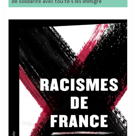
de solidarité avec tou·te·s les immigré