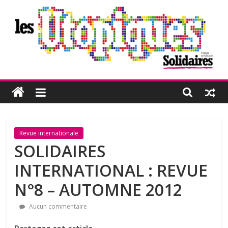
Passer
au
contenu
Les
Utopiques
Revue
Revue internationale
de
SOLIDAIRES
réflexion
INTERNATIONAL : REVUE
éditée
par
N°8 – AUTOMNE 2012
l'Union
syndicale
Aucun commentaire
Solidaires