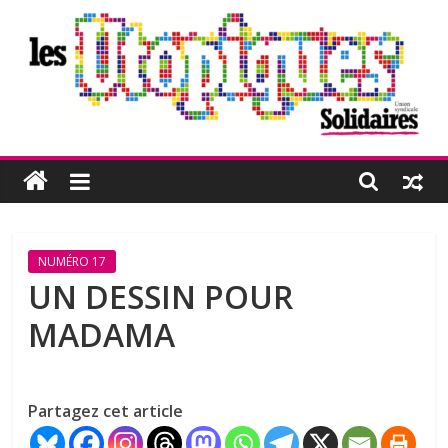
Passer
au
contenu
Les
Utopiques
Revue
NUMÉRO 17
de
UN DESSIN POUR
réflexion
MADAMA
éditée
par
l'Union
syndicale
Partagez cet article
Solidaires