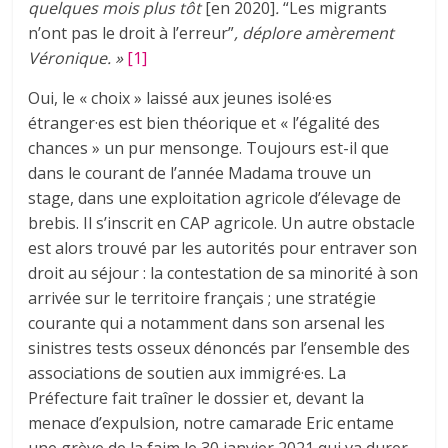
quelques mois plus tôt
[en 2020]
.
“Les migrants
n’ont pas le droit à l’erreur”
, déplore amèrement
Véronique.
»
[1]
Oui, le « choix » laissé aux jeunes isolé·es
étranger·es est bien théorique et « l’égalité des
chances » un pur mensonge. Toujours est-il que
dans le courant de l’année Madama trouve un
stage, dans une exploitation agricole d’élevage de
brebis. Il s’inscrit en CAP agricole. Un autre obstacle
est alors trouvé par les autorités pour entraver son
droit au séjour : la contestation de sa minorité à son
arrivée sur le territoire français ; une stratégie
courante qui a notamment dans son arsenal les
sinistres tests osseux dénoncés par l’ensemble des
associations de soutien aux immigré·es. La
Préfecture fait traîner le dossier et, devant la
menace d’expulsion, notre camarade Eric entame
une grève de la faim le 30 janvier 2021 qui va durer