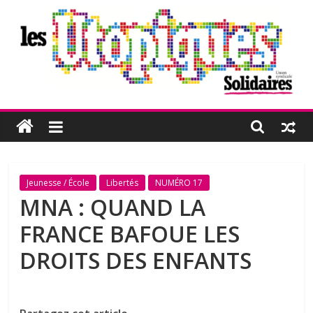
Passer
au
contenu
Les
Utopiques
Revue
Jeunesse / École
Libertés
NUMÉRO 17
de
MNA : QUAND LA
réflexion
FRANCE BAFOUE LES
éditée
par
DROITS DES ENFANTS
l'Union
syndicale
Solidaires