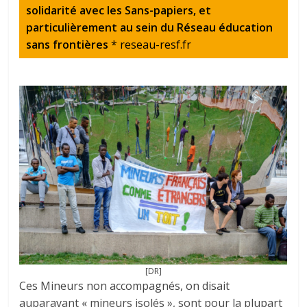
solidarité avec les Sans-papiers, et
particulièrement au sein du Réseau éducation
sans frontières
* reseau-resf.fr
[DR]
Ces Mineurs non accompagnés, on disait
auparavant « mineurs isolés », sont pour la plupart