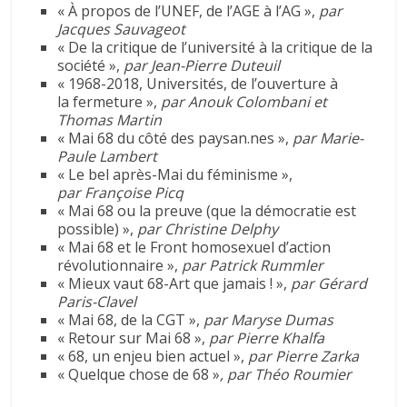
« À propos de l’UNEF, de l’AGE à l’AG »,
par
Jacques Sauvageot
« De la critique de l’université à la critique de la
société »,
par Jean-Pierre Duteuil
« 1968-2018, Universités, de l’ouverture à
la fermeture »,
par Anouk Colombani et
Thomas Martin
« Mai 68 du côté des paysan.nes »,
par Marie-
Paule Lambert
« Le bel après-Mai du féminisme »,
par Françoise Picq
« Mai 68 ou la preuve (que la démocratie est
possible) »,
par Christine Delphy
« Mai 68 et le Front homosexuel d’action
révolutionnaire »,
par Patrick Rummler
« Mieux vaut 68-Art que jamais ! »,
par Gérard
Paris-Clavel
« Mai 68, de la CGT »,
par Maryse Dumas
« Retour sur Mai 68 »,
par Pierre Khalfa
« 68, un enjeu bien actuel »,
par Pierre Zarka
« Quelque chose de 68 »
, par Théo Roumier