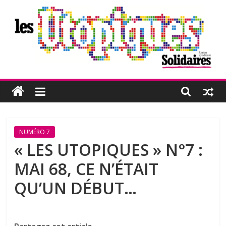
Passer
au
contenu
Les
Utopiques
Revue
NUMÉRO 7
de
« LES UTOPIQUES » N°7 :
réflexion
MAI 68, CE N’ÉTAIT
éditée
par
QU’UN DÉBUT…
l'Union
syndicale
Solidaires