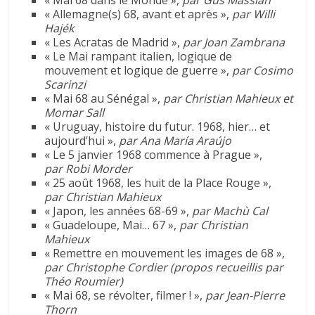
« Mai 68 dans le Monde »,
par Gus Massiah
« Allemagne(s) 68, avant et après »,
par Willi
Hajék
« Les Acratas de Madrid »,
par Joan
Zambrana
« Le Mai rampant italien, logique de
mouvement et logique de guerre »,
par Cosimo
Scarinzi
« Mai 68 au Sénégal »,
par Christian Mahieux et
M
omar
Sall
« Uruguay, histoire du futur. 1968, hier… et
aujourd’hui »,
par Ana María Araújo
« Le 5 janvier 1968 commence à Prague »,
par Robi Morder
« 25 août 1968, les huit de la Place Rouge »,
par Christian Mahieux
« Japon, les années 68-69 »,
par Machù Cal
« Guadeloupe, Mai… 67 »,
par Christian
Mahieux
« Remettre en mouvement les images de 68 »,
par Christophe Cordier (propos recueillis par
Théo Roumier)
« Mai 68, se révolter, filmer ! »,
par Jean-Pierre
Thorn