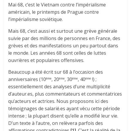
Mai 68, c’est le Vietnam contre l’impérialisme
américain, le printemps de Prague contre
l’impérialisme soviétique.
Mais 68, c’est aussi et surtout une grève générale
suivie par des millions de personnes en France, des
grèves et des manifestations un peu partout dans
le monde. Les années 68 sont celles de luttes
ouvrières et populaires offensives.
Beaucoup a été écrit sur 68 à l’occasion des
anniversaires (10
, 20
, 30
, 40
!) ;
ème
ème
ème
ème
essentiellement des analyses d’une multiplicité
d’auteur.es, plus commentateurs et commentatrices
qu’acteurs et actrices. Nous proposons ici des
témoignages de salarié.es ayant vécu cette période
intense ; la plupart disent qu’elle a modifié leur vie.
D’un texte à l’autre, on relèvera parfois des
affirmations contradictoires
[1]
. C’est la réalité de la