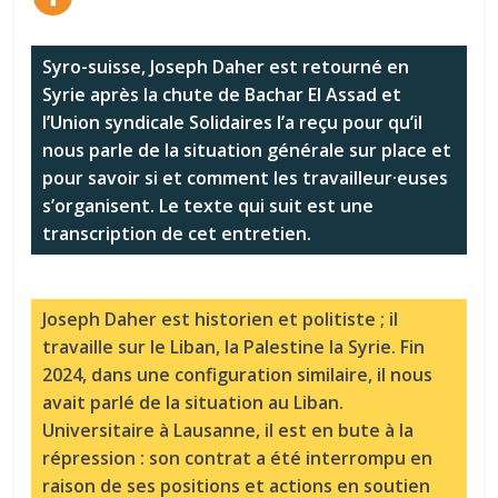
Syro-suisse, Joseph Daher est retourné en
Syrie après la chute de Bachar El Assad et
l’Union syndicale Solidaires l’a reçu pour qu’il
nous parle de la situation générale sur place et
pour savoir si et comment les travailleur·euses
s’organisent. Le texte qui suit est une
transcription de cet entretien.
Joseph Daher est historien et politiste ; il
travaille sur le Liban, la Palestine la Syrie. Fin
2024, dans une configuration similaire, il nous
avait parlé de la situation au Liban.
Universitaire à Lausanne, il est en bute à la
répression : son contrat a été interrompu en
raison de ses positions et actions en soutien