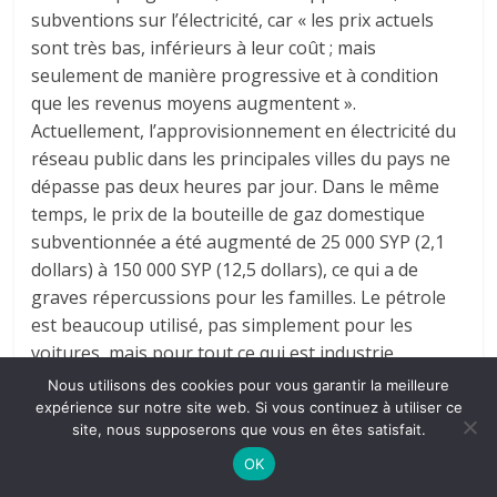
subventions sur l’électricité, car « les prix actuels
sont très bas, inférieurs à leur coût ; mais
seulement de manière progressive et à condition
que les revenus moyens augmentent ».
Actuellement, l’approvisionnement en électricité du
réseau public dans les principales villes du pays ne
dépasse pas deux heures par jour. Dans le même
temps, le prix de la bouteille de gaz domestique
subventionnée a été augmenté de 25 000 SYP (2,1
dollars) à 150 000 SYP (12,5 dollars), ce qui a de
graves répercussions pour les familles. Le pétrole
est beaucoup utilisé, pas simplement pour les
voitures, mais pour tout ce qui est industrie,
agriculture, pour chauffer la maison et autres. Et il y
Nous utilisons des cookies pour vous garantir la meilleure
a peu d’électricité : deux heures d’électricité par jour
expérience sur notre site web. Si vous continuez à utiliser ce
site, nous supposerons que vous en êtes satisfait.
sur 20 jours par mois seulement.
Donc, le gouvernement syrien a clairement une
OK
orientation économique néolibérale, encourageant