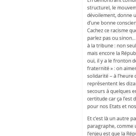
En démontrant combien
structurel, le mouvem
dévoilement, donne un
d’une bonne conscien
Cachez ce racisme que 
parlez pas ou sinon… « 
à la tribune : non seu
mais encore la Républ
oui, il y a le fronton 
fraternité » : on aime
solidarité – à l’heur
représentent les diza
secours à quelques en
certitude car ça l’est
pour nos Etats et no
Et c’est là un autre 
paragraphe, comme un
l’enjeu est que la Rép