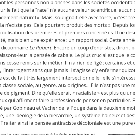
nt les personnes non blanches dans les sociétés occidentales. 
ur le fait que la “race’’ n’a aucune valeur scientifique, auc
dement naturel ». Mais, soulignait-elle avec force, « c’est tr
Cela n’existe pas. Cela pourtant produit des morts ». Depuis lor
mobilisation des premières et premiers concerné.es. Il ne dé
é, mais bien une expérience : un rapport social. Cette année, 
e dictionnaire
Le Robert.
Encore un coup d’entristes, diront p
aissons-leur la pensée de cabale. Le plus crucial est que le c
ans cesse remis sur le métier. Il n’a rien de figé : certaines et
 l’interrogent sans que jamais il s’agisse d’y enfermer quic
 est de fait très largement intersectionnelle : elle s’intéres
la classe sociale, au genre, aux origines… Elle n’est pas une
de pigment. Dire qu’elle serait « racialiste » est plus qu’un
eux qui affirment faire profession de penser en particulier. Fau
isé par Gobineau et Vacher de la Pouge dans la deuxième moi
, une idéologie de la hiérarchie, un système haineux et dest
Traiter ainsi la pensée antiraciste décoloniale est une pure 