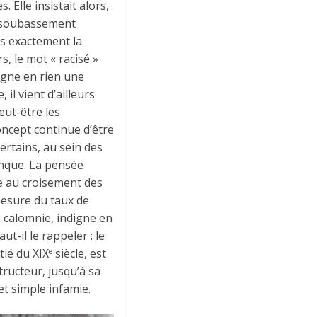
Elle insistait alors,
un soubassement
ès exactement la
s, le mot « racisé »
signe en rien une
il vient d’ailleurs
eut-être les
oncept continue d’être
 certains, au sein des
onque. La pensée
se au croisement des
 mesure du taux de
e calomnie, indigne en
t-il le rappeler : le
tié du XIX
siècle, est
e
ructeur, jusqu’à sa
et simple infamie.