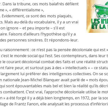
. Dans la tribune, ces mots balafrés défilent
me », « différentialisme »,
. Evidemment, ce sont des mots plaqués,
. Mais au-delà du vocabulaire, il y a un vrai
on ignore – et peu importe – s’il est
ire. Faisons d’ailleurs l’hypothèse qu’il y a
 des personnes sincères. Et répondons-leur.
du raisonnement : ce n’est pas la pensée décoloniale qui est 
», c’est le monde social qui l’est. Ses contempteurs, dans leu
le courant décolonial combat des faits et une réalité struct
nt faire peur, et surtout pas à des « intellectuels » – ce statu
largement lui préférer des intelligences collectives. On se s
on nationale Jean-Michel Blanquer avait parlé de « mots épou
ui sont épouvantables mais bel et bien la réalité qu’ils décriv
ls combattent. C’est vrai, l’approche décoloniale utilise le mot
n » a été forgé il y a déjà bien longtemps, en 1972, par la s
llage de Frantz Fanon, elle analysait les processus d’inférior