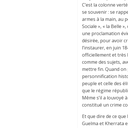
C’est la colonne vert
se souvenir : se rapp
armes à la main, au pér
Sociale », « la Belle »,
une proclamation évid
désirée, pour avoir c
l’instaurer, en juin 1
officiellement et trè
comme des sujets, avec
mettre fin. Quand on 
personnification histo
peuple et celle des éli
que le régime républi
Même s’il a louvoyé 
constitué un crime co
Et que dire de ce que
Guelma et Kherrata en