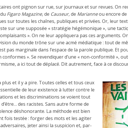
ires ont pignon sur rue, sur journaux et sur revues. On rec
,
du
Figaro Magazine,
de
Causeur,
de
Marianne
ou encore de
es sur toutes les chaînes, publiques et privées. Or, leur tex
ste sur une supposée « stratégie hégémonique », une tactiqu
 complaisants ». On ne leur appliquera pas ces arguments. On
 vision du monde trône sur une acmé médiatique : tout de mêm
’est pas marginale dans l’espace de la parole publique. Et po
on conformes ». Se revendiquer d’une « non-conformité », out
me, a ici tout de déplacé. Dit autrement, face à ce discours 
a plus et il y a pire. Toutes celles et tous ceux
sentielle de leur existence à lutter contre le
ations et les discriminations se voient tout
d’être… des racistes. Sans autre forme de
iolence déshonorante. La méthode est bien
nt fois testée : forger des mots et les agiter
adversaires, jeter ainsi la suspicion et, par-