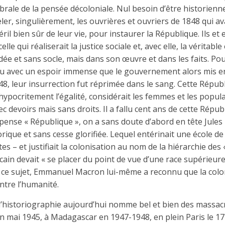
ébrale de la pensée décoloniale. Nul besoin d’être historienn
eler, singulièrement, les ouvrières et ouvriers de 1848 qui a
il bien sûr de leur vie, pour instaurer la République. Ils et el
 celle qui réaliserait la justice sociale et, avec elle, la véritab
ée et sans socle, mais dans son œuvre et dans les faits. Po
ru avec un espoir immense que le gouvernement alors mis en 
848, leur insurrection fut réprimée dans le sang. Cette Républ
s hypocritement l’égalité, considérait les femmes et les popul
 devoirs mais sans droits. Il a fallu cent ans de cette Répub
pense « République », on a sans doute d’abord en tête Jules 
rique et sans cesse glorifiée. Lequel entérinait une école de 
tes – et justifiait la colonisation au nom de la hiérarchie des «
cain devait « se placer du point de vue d’une race supérieure
à ce sujet, Emmanuel Macron lui-même a reconnu que la colon
ntre l’humanité.
 l’historiographie aujourd’hui nomme bel et bien des massacre
 mai 1945, à Madagascar en 1947-1948, en plein Paris le 17 