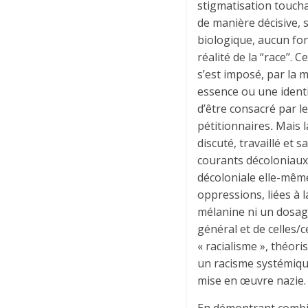
stigmatisation toucha
de manière décisive, s
biologique, aucun fon
réalité de la “race’’. 
s’est imposé, par la 
essence ou une identit
d’être consacré par l
pétitionnaires
.
Mais l
discuté, travaillé et s
courants décoloniaux,
décoloniale elle-même
oppressions, liées à 
mélanine ni un dosage 
général et de celles/c
« racialisme », théor
un racisme systémique
mise en œuvre nazie. 