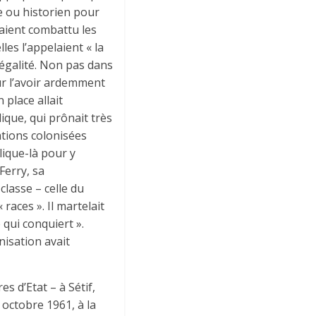
e ou historien pour
vaient combattu les
les l’appelaient « la
le égalité. Non pas dans
ur l’avoir ardemment
place allait
ique, qui prônait très
ations colonisées
lique-là pour y
Ferry, sa
classe – celle du
 races ». Il martelait
 qui conquiert ».
isation avait
s d’Etat – à Sétif,
octobre 1961, à la