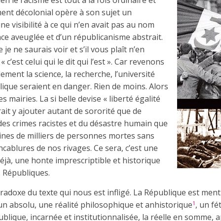
 le racisme est tout à la fois ordinaire et
ent décolonial opère à son sujet un
e visibilité à ce qui n’en avait pas au nom
ce aveuglée et d’un républicanisme abstrait.
je ne saurais voir et s’il vous plaît n’en
c’est celui qui le dit qui l’est ». Car revenons
lement la science, la recherche, l’université
ique seraient en danger. Rien de moins. Alors
des mairies. La si belle devise « liberté égalité
rait y ajouter autant de sororité que de
e des crimes racistes et du désastre humain que
ines de milliers de personnes mortes sans
cablures de nos rivages. Ce sera, c’est une
 déjà, une honte imprescriptible et historique
s Républiques.
paradoxe du texte qui nous est infligé. La République est me
 absolu, une réalité philosophique et anhistorique
, un fé
1
ublique, incarnée et institutionnalisée, la réelle en somme, a