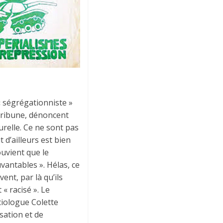
« ségrégationniste »
r tribune, dénoncent
urelle. Ce ne sont pas
t d’ailleurs est bien
ouvient que le
vantables ». Hélas, ce
ent, par là qu’ils
 « racisé ». Le
ociologue Colette
isation et de