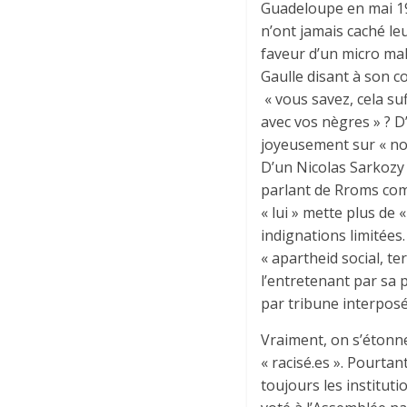
Guadeloupe en mai 196
n’ont jamais caché leu
faveur d’un micro mal
Gaulle disant à son con
« vous savez, cela su
avec vos nègres » ? D
joyeusement sur « not
D’un Nicolas Sarkozy
parlant de Rroms com
« lui » mette plus de 
indignations limitées
« apartheid social, te
l’entretenant par sa 
par tribune interposé
Vraiment, on s’étonne
« racisé.es ». Pourtan
toujours les institut