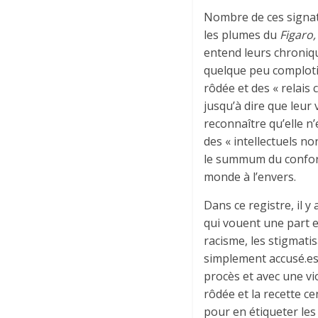
Nombre de ces signata
les plumes du
Figaro
entend leurs chroniqu
quelque peu comploti
rôdée et des « relais
jusqu’à dire que leur
reconnaître qu’elle n
des « intellectuels n
le summum du conformis
monde à l’envers.
Dans ce registre, il y 
qui vouent une part es
racisme, les stigmatis
simplement accusé.es 
procès et avec une v
rôdée et la recette ce
pour en étiqueter les 