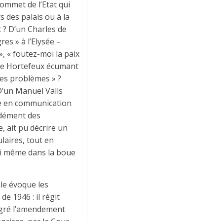
ommet de l’Etat qui
s des palais ou à la
t ? D’un Charles de
res » à l’Elysée –
, « foutez-moi la paix
rice Hortefeux écumant
des problèmes » ?
D’un Manuel Valls
ge en communication
cidément des
, ait pu décrire un
ulaires, tout en
 ni même dans la boue
ale évoque les
de 1946 : il régit
algré l’amendement