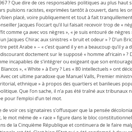
7 ? Que dire de ces responsables politiques au plus haut s
rs pulsions racistes, exprimées tantôt à couvert, dans les or
/bien placé, voire publiquement et tout à fait tranquillemen
seiller Jacques Foccart qu’il lui faisait recevoir trop de « nèg
ffit comme ça avec vos nègres », « je suis entouré de nègres »
’un Jacques Chirac aux sinistres « bruit et odeur » ? D’un B
re petit Arabe » – « c’est quand il y en a beaucoup qu’il y a 
 discourant doctement sur le supposé « homme africain » ? 
me incapables de s’intégrer ou exigeant que son entoura
« Blancos », « White » à Evry ? Les « 80 intellectuels » ont dé
. Avec cet ultime paradoxe que Manuel Valls, Premier ministre
rritorial, ethnique » à propos des quartiers et banlieues pop
politique. Que l’on sache, il n’a pas été traîné aux tribunaux
e pour l’emploi d’un tel mot.
 de voir ces signataires s’offusquer que la pensée décoloni
t, le mot même de « race » figure dans le bloc constitutionnel 
ions de la Cinquième République et continuera de le faire m