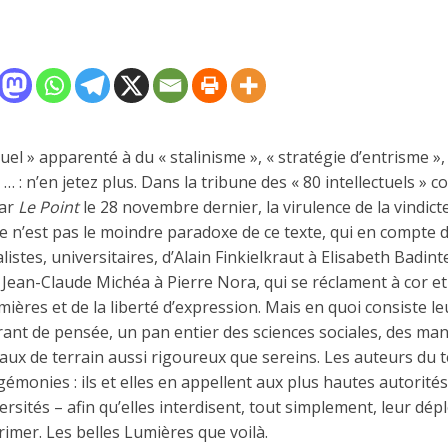
uel » apparenté à du « stalinisme », « stratégie d’entrisme »,
 : n’en jetez plus. Dans la tribune des « 80 intellectuels » c
par
Le Point
le 28 novembre dernier, la virulence de la vindict
Ce n’est pas le moindre paradoxe de ce texte, qui en compte d
listes, universitaires, d’Alain Finkielkraut à Elisabeth Badi
Jean-Claude Michéa à Pierre Nora, qui se réclament à cor et 
mières et de la liberté d’expression. Mais en quoi consiste le
rant de pensée, un pan entier des sciences sociales, des man
vaux de terrain aussi rigoureux que sereins. Les auteurs du 
émonies : ils et elles en appellent aux plus hautes autorités –
ersités – afin qu’elles interdisent, tout simplement, leur dé
primer. Les belles Lumières que voilà.